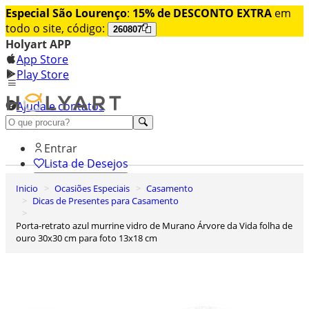
Especial São Lourenço
:
15% de DESCONTO EXTRA
em
todo o site, código:
260807
Holyart APP
App Store
Play Store
Ajuda e contatos
Conheça premium
Entrar
Lista de Desejos
Inicio
Ocasiões Especiais
Casamento
0
Dicas de Presentes para Casamento
Carrinho de Compras
Porta-retrato azul murrine vidro de Murano Árvore da Vida folha de
ouro 30x30 cm para foto 13x18 cm