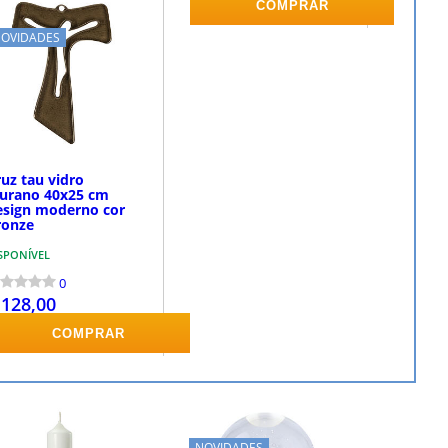
COMPRAR
COMPRAR
OVIDADES
uz tau vidro
urano 40x25 cm
esign moderno cor
ronze
SPONÍVEL
0
 128,00
COMPRAR
NOVIDADES