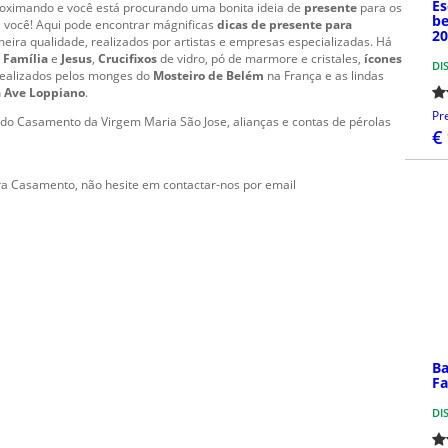
Es
proximando e você está procurando uma bonita ideia de
presente
para os
be
a você! Aqui pode encontrar mágnificas
dicas de presente para
2
imeira qualidade, realizados por artistas e empresas especializadas. Há
 Família
e
Jesus
,
Crucifixos
de vidro, pó de marmore e cristales,
ícones
DI
ealizados pelos monges do
Mosteiro de Belém
na França e as lindas
a Ave Loppiano
.
Pr
do Casamento da Virgem Maria São Jose, alianças e contas de pérolas
€
ara Casamento, não hesite em contactar-nos por email
Ba
Fa
DI