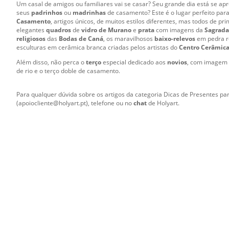
Um casal de amigos ou familiares vai se casar? Seu grande dia está se a
seus
padrinhos
ou
madrinhas
de casamento? Este é o lugar perfeito par
Casamento
, artigos únicos, de muitos estilos diferentes, mas todos de pr
elegantes
quadros
de
vidro de Murano
e
prata
com imagens da
Sagrada
religiosos
das
Bodas de Caná
, os maravilhosos
baixo-relevos
em pedra r
esculturas em cerâmica branca criadas pelos artistas do
Centro Cerâmic
Além disso, não perca o
terço
especial dedicado aos
novios
, com imagem 
de rio e o terço doble de casamento.
Para qualquer dúvida sobre os artigos da categoria Dicas de Presentes p
(apoiocliente@holyart.pt), telefone ou no
chat
de Holyart.