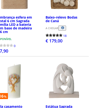
mbrança esfera em
Baixo-relevo Bodas
istal 6 cm Sagrada
de Caná
mília LED a bateria
m base de madeira
A CHEGAR
x6 cm
18
SPONÍVEL
€ 179,00
0
 7,90
COMPRAR
COMPRAR
16
%
la casamento
Estátua Sagrada