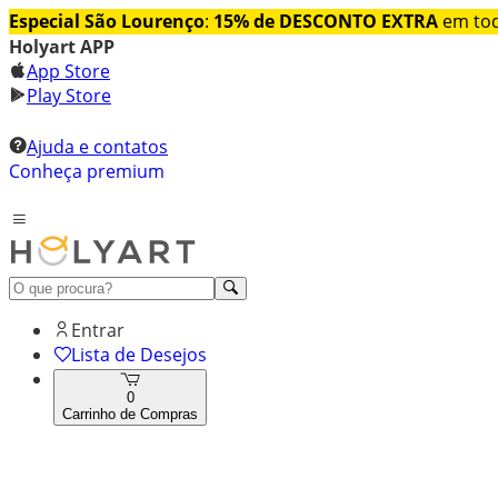
Especial São Lourenço
:
15% de DESCONTO EXTRA
em tod
Holyart APP
App Store
Play Store
Ajuda e contatos
Conheça premium
Entrar
Lista de Desejos
0
Carrinho de Compras