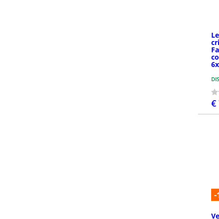
Le
cr
Fa
co
6
DI
€
-
Ve