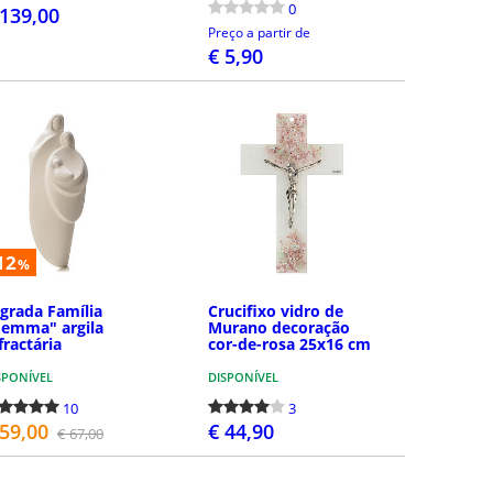
0
 139,00
Preço a partir de
€ 5,90
COMPRAR
COMPRAR
12
%
grada Família
Crucifixo vidro de
emma" argila
Murano decoração
fractária
cor-de-rosa 25x16 cm
SPONÍVEL
DISPONÍVEL
10
3
 59,00
€ 44,90
€ 67,00
COMPRAR
COMPRAR