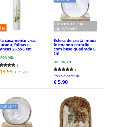
DESCONTOS POR
9
%
QUANTIDADE
la casamento cruz
Esfera de cristal mãos
urada, folhas e
formando coração
ianças 26,5x6 cm
com base quadrada 6
cm
SPONÍVEL
DISPONÍVEL
1
1
 19,99
€ 21,90
Preço a partir de
€ 5,90
COMPRAR
COMPRAR
OVIDADES