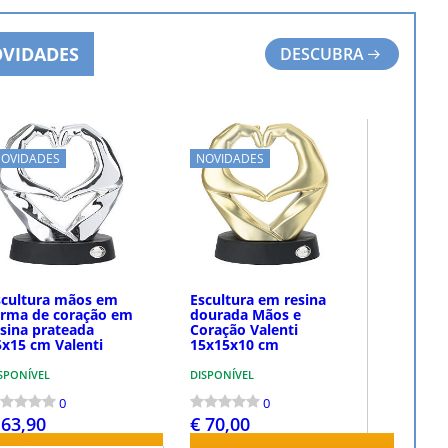
VIDADES
DESCUBRA
OVIDADES
NOVIDADES
scultura mãos em
Escultura em resina
orma de coração em
dourada Mãos e
esina prateada
Coração Valenti
5x15 cm Valenti
15x15x10 cm
SPONÍVEL
DISPONÍVEL
0
0
 63,90
€ 70,00