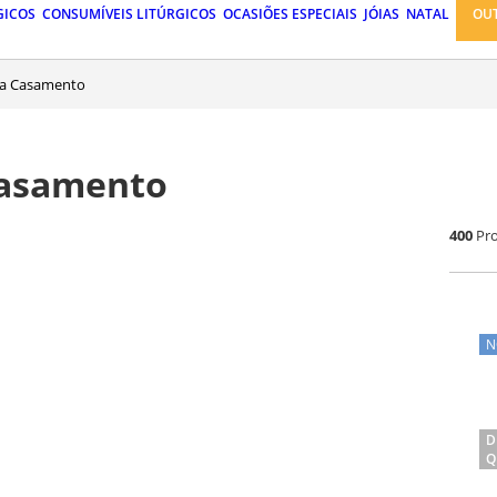
GICOS
CONSUMÍVEIS LITÚRGICOS
OCASIÕES ESPECIAIS
JÓIAS
NATAL
OU
ara Casamento
Casamento
400
Pr
N
D
Q