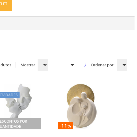
TLET
odutos
Mostrar
Ordenar por:
OVIDADES
ESCONTOS POR
-11
%
UANTIDADE