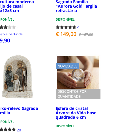
cultura moderna
Sagrada Família
ijo de casal
"Aurora Gold" argila
0x12x5 cm
refractária
SPONÍVEL
DISPONÍVEL
1
9
€ 149,00
eço a partir de
€ 167,00
 9,90
COMPRAR
COMPRAR
NOVIDADES
DESCONTOS POR
QUANTIDADE
ixo-relevo Sagrada
Esfera de cristal
mília
Árvore da Vida base
quadrada 6 cm
SPONÍVEL
DISPONÍVEL
20