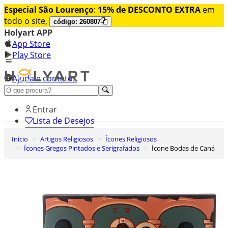
Especial São Lourenço
:
15% de DESCONTO EXTRA
em
todo o site,
código: 260807
Holyart APP
App Store
Play Store
Ajuda e contatos
Conheça premium
Entrar
Lista de Desejos
Inicio
Artigos Religiosos
Ícones Religiosos
0
Ícones Gregos Pintados e Serigrafados
Ícone Bodas de Caná
Carrinho de Compras