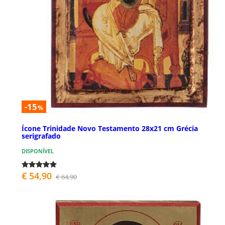
-15
%
Ícone Trinidade Novo Testamento 28x21 cm Grécia
serigrafado
DISPONÍVEL
€ 54,90
€ 64,90