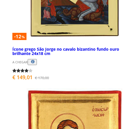
-12
%
Ícone grego São Jorge no cavalo bizantino fundo ouro
brilhante 24x18 cm
A CHEGAR
€ 149,01
€ 170,00