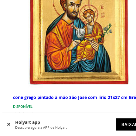
cone grego pintado à mão São José com lírio 21x27 cm Gré
DISPONÍVEL
€ 370,00
Holyart app
BAIXA
Descubra agora a APP de Holyart