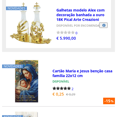
NOVIDADES
Galhetas modelo Alex com
decoração banhada a ouro
18K Pical Arte Creazioni
DISPONÍVEL POR ENCOMENDA
0
€ 5.990,00
NOVIDADES
Cartão Maria e Jesus benção casa
família 22x12 cm
DISPONÍVEL
2
€ 0,25
€ 0,29
-15
%
NOVIDADES