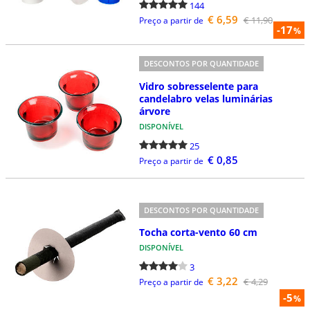
144
€ 6,59
€ 11,90
Preço a partir de
-17
%
DESCONTOS POR QUANTIDADE
Vidro sobresselente para
candelabro velas luminárias
árvore
DISPONÍVEL
25
€ 0,85
Preço a partir de
DESCONTOS POR QUANTIDADE
Tocha corta-vento 60 cm
DISPONÍVEL
3
€ 3,22
€ 4,29
Preço a partir de
-5
%