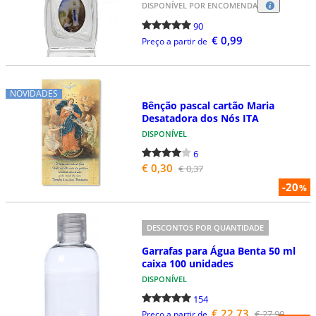
DISPONÍVEL POR ENCOMENDA
90
€ 0,99
Preço a partir de
NOVIDADES
Bênção pascal cartão Maria
Desatadora dos Nós ITA
DISPONÍVEL
6
€ 0,30
€ 0,37
-20
%
DESCONTOS POR QUANTIDADE
Garrafas para Água Benta 50 ml
caixa 100 unidades
DISPONÍVEL
154
€ 22,73
€ 27,90
Preço a partir de