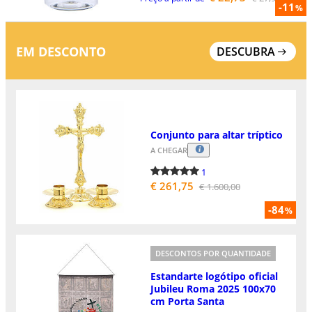
-11
%
EM DESCONTO
DESCUBRA
Conjunto para altar tríptico
A CHEGAR
1
€ 261,75
€ 1.600,00
-84
%
DESCONTOS POR QUANTIDADE
Estandarte logótipo oficial
Jubileu Roma 2025 100x70
cm Porta Santa