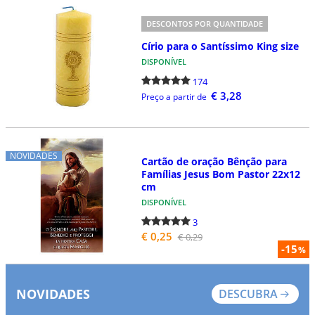
DESCONTOS POR QUANTIDADE
Círio para o Santíssimo King size
DISPONÍVEL
174
€ 3,28
Preço a partir de
NOVIDADES
Cartão de oração Bênção para
Famílias Jesus Bom Pastor 22x12
cm
DISPONÍVEL
3
€ 0,25
€ 0,29
-15
%
NOVIDADES
DESCUBRA