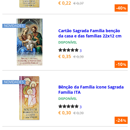
€ 0,22
€ 0,37
-40
%
NOVIDADES
Cartão Sagrada Família benção
da casa e das famílias 22x12 cm
DISPONÍVEL
3
€ 0,35
€ 0,39
-10
%
NOVIDADES
Bênção da Família ícone Sagrada
Família ITA
DISPONÍVEL
3
€ 0,30
€ 0,39
-24
%