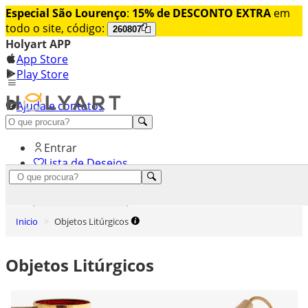
Especial São Lourenço
:
15% de DESCONTO EXTRA
em
todo o site, código:
260807
Holyart APP
App Store
Play Store
Ajuda e contatos
Conheça premium
Entrar
Lista de Desejos
0
Carrinho de Compras
Inicio
Objetos Litúrgicos
Objetos Litúrgicos