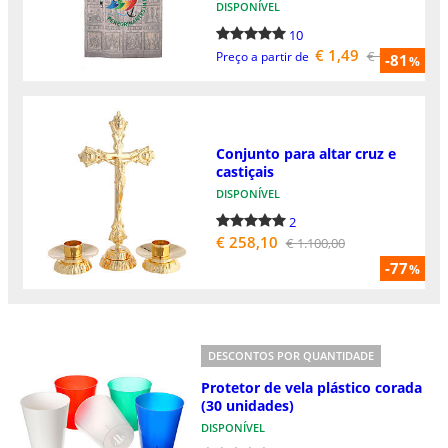
DISPONÍVEL
10
€ 1,49
€ 15,90
Preço a partir de
-81
%
Conjunto para altar cruz e
castiçais
DISPONÍVEL
2
€ 258,10
€ 1.100,00
-77
%
DESCONTOS POR QUANTIDADE
Protetor de vela plástico corada
(30 unidades)
DISPONÍVEL