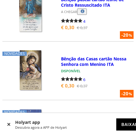
Cristo Ressuscitado ITA
A CHEGAR
4
€ 0,30
€ 0,37
-20
%
NOVIDADES
Bênção das Casas cartão Nossa
Senhora com Menino ITA
DISPONÍVEL
6
€ 0,30
€ 0,37
-20
%
NOVIDADES
Bênção pascal cartão ícone
Holyart app
Nossa Senhora da Ternura ITA
BAIXA
Descubra agora a APP de Holyart
DISPONÍVEL