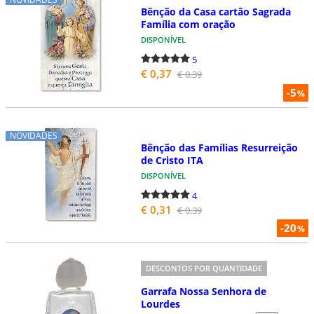
Bênção da Casa cartão Sagrada
Família com oração
DISPONÍVEL
5
€ 0,37
€ 0,39
-5
%
NOVIDADES
Bênção das Famílias Resurreição
de Cristo ITA
DISPONÍVEL
4
€ 0,31
€ 0,39
-20
%
DESCONTOS POR QUANTIDADE
Garrafa Nossa Senhora de
Lourdes