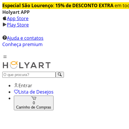
Especial São Lourenço
:
15% de DESCONTO EXTRA
em tod
Holyart APP
App Store
Play Store
Ajuda e contatos
Conheça premium
Entrar
Lista de Desejos
0
Carrinho de Compras