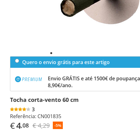
Quero o envio grátis para este artigo
Envio GRÁTIS e até 1500€ de poupança
8,90€/ano.
Tocha corta-vento 60 cm
3
Referência:
CN001835
€
4
€ 4,29
,08
-5%