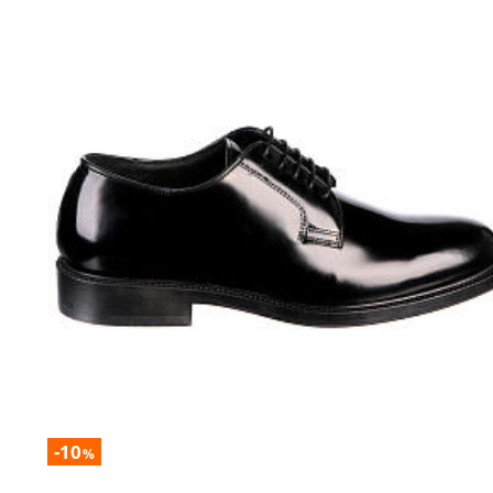
-10
%