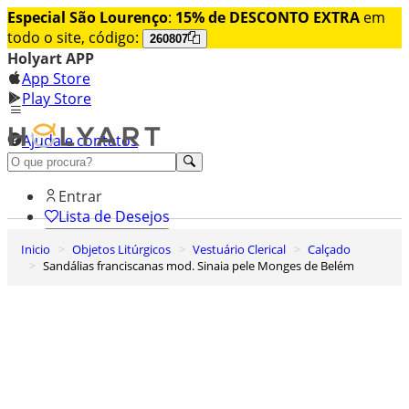
Especial São Lourenço
:
15% de DESCONTO EXTRA
em
todo o site, código:
260807
Holyart APP
App Store
Play Store
Ajuda e contatos
Conheça premium
Entrar
Lista de Desejos
Inicio
Objetos Litúrgicos
Vestuário Clerical
Calçado
0
Sandálias franciscanas mod. Sinaia pele Monges de Belém
Carrinho de Compras