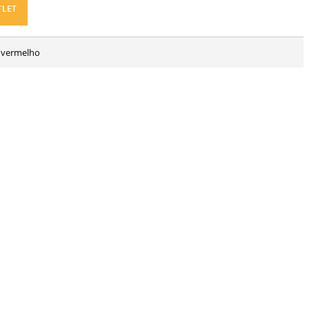
TLET
e vermelho