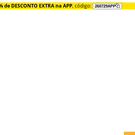
% de DESCONTO EXTRA na APP
, código:
260729APP