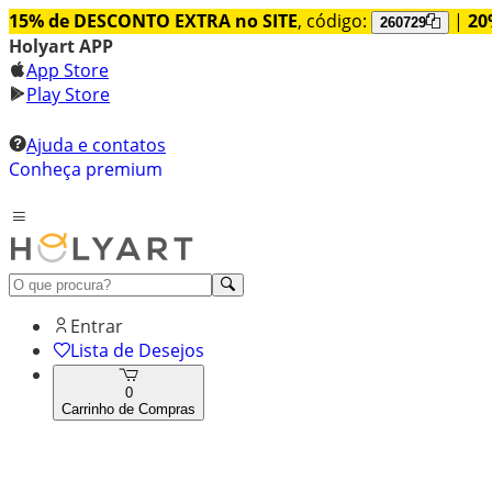
15% de DESCONTO EXTRA no SITE
, código:
|
20
260729
Holyart APP
App Store
Play Store
Ajuda e contatos
Conheça premium
Entrar
Lista de Desejos
0
Carrinho de Compras