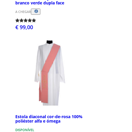
branco verde dupla face
A CHEGAR
€ 99,00
Estola diaconal cor-de-rosa 100%
poliéster alfa e ómega
DISPONÍVEL