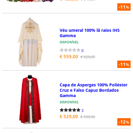
-11
%
Véu umeral 100% lã raios IHS
Gamma
DISPONÍVEL
0
€ 559,00
€ 629,00
-11
%
Capa de Asperges 100% Poliéster
Cruz e Falso Capuz Bordados
Gamma
DISPONÍVEL
3
€ 529,00
€ 599,00
-12
%