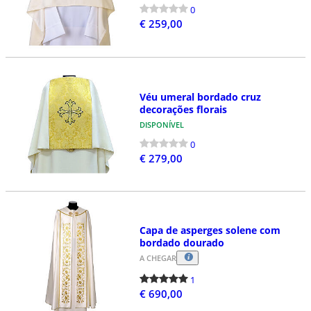
0
€ 259,00
Véu umeral bordado cruz
decorações florais
DISPONÍVEL
0
€ 279,00
Capa de asperges solene com
bordado dourado
A CHEGAR
1
€ 690,00