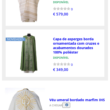
DISPONÍVEL
0
€ 579,00
Capa de asperges borda
NOVIDADES
ornamentada com cruzes e
acabamentos dourados
100% poliéster
DISPONÍVEL
0
€ 349,00
Véu umeral bordado marfim IHS
A CHEGAR