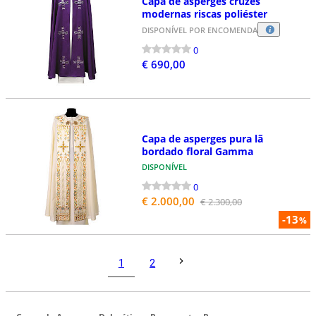
Capa de asperges cruzes
modernas riscas poliéster
DISPONÍVEL POR ENCOMENDA
0
€ 690,00
Capa de asperges pura lã
bordado floral Gamma
DISPONÍVEL
0
€ 2.000,00
€ 2.300,00
-13
%
1
2