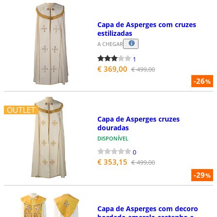
Capa de Asperges com cruzes
estilizadas
A CHEGAR
1
€ 369,00
€ 499,00
-26
%
OUTLET
Capa de Asperges cruzes
douradas
DISPONÍVEL
0
€ 353,15
€ 499,00
-29
%
Capa de Asperges com decoro