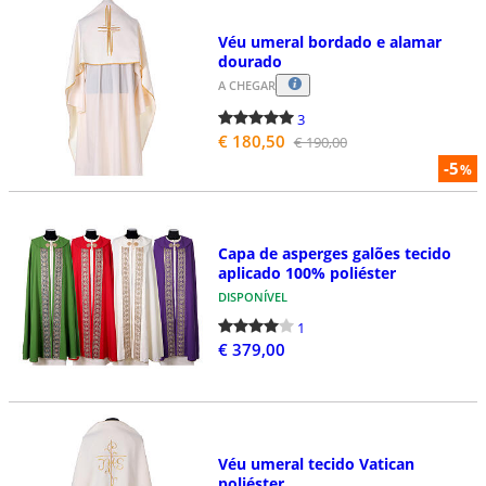
Véu umeral bordado e alamar
dourado
A CHEGAR
3
€ 180,50
€ 190,00
-5
%
Capa de asperges galões tecido
aplicado 100% poliéster
DISPONÍVEL
1
€ 379,00
Véu umeral tecido Vatican
poliéster