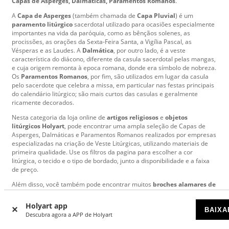
Capas de Asperges,
Dalmáticas,
Paramentos Romanos
.
A
Capa de Asperges
(também chamada de
Capa Pluvial
) é um
paramento litúrgico
sacerdotal utilizado para ocasiões especialmente
importantes na vida da paróquia, como as bênçãos solenes, as
procissões, as orações da Sexta-Feira Santa, a Vigília Pascal, as
Vésperas e as Laudes. A
Dalmática
, por outro lado, é a veste
característica do diácono, diferente da casula sacerdotal pelas mangas,
e cuja origem remonta à epoca romana, donde era símbolo de nobreza.
Os
Paramentos Romanos
, por fim, são utilizados em lugar da casula
pelo sacerdote que celebra a missa, em particular nas festas principais
do calendário litúrgico; são mais curtos das casulas e geralmente
ricamente decorados.
Nesta categoria da loja online de
artigos religiosos
e
objetos
litúrgicos Holyart
, pode encontrar uma ampla seleção de Capas de
Asperges, Dalmáticas e Paramentos Romanos realizados por empresas
especializadas na criação de Veste Litúrgicas, utilizando materiais de
primeira qualidade. Use os filtros da pagina para escolher a cor
litúrgica, o tecido e o tipo de bordado, junto a disponibilidade e a faixa
de preço.
Além disso, você também pode encontrar muitos
broches alamares de
capa pluvial
, prateados e dourados, com pedras e cristais, pequenas
obras de arte de joalharia .
Holyart app
BAIXA
Descubra agora a APP de Holyart