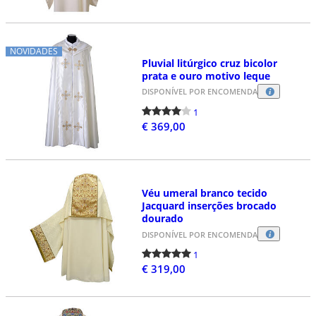
NOVIDADES
Pluvial litúrgico cruz bicolor
prata e ouro motivo leque
DISPONÍVEL POR ENCOMENDA
1
€ 369,00
Véu umeral branco tecido
Jacquard inserções brocado
dourado
DISPONÍVEL POR ENCOMENDA
1
€ 319,00