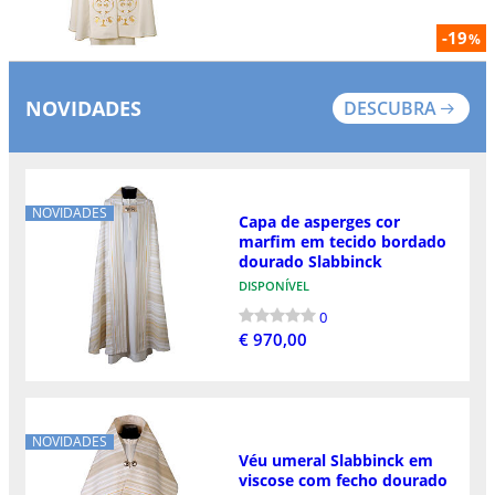
-19
%
NOVIDADES
DESCUBRA
NOVIDADES
Capa de asperges cor
marfim em tecido bordado
dourado Slabbinck
DISPONÍVEL
0
€ 970,00
NOVIDADES
Véu umeral Slabbinck em
viscose com fecho dourado