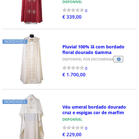
DISPONÍVEL
0
€ 339,00
NOVIDADES
Pluvial 100% lã com bordado
floral dourado Gamma
DISPONÍVEL POR ENCOMENDA
0
€ 1.700,00
NOVIDADES
Véu umeral bordado dourado
cruz e espigas cor de marfim
DISPONÍVEL
0
€ 229,00