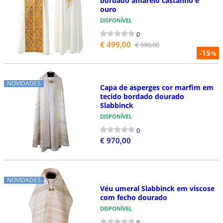
bordado amarelo castanho e
ouro
DISPONÍVEL
0
€ 499,00
€ 590,00
-15
%
NOVIDADES
Capa de asperges cor marfim em
tecido bordado dourado
Slabbinck
DISPONÍVEL
0
€ 970,00
NOVIDADES
Véu umeral Slabbinck em viscose
com fecho dourado
DISPONÍVEL
0