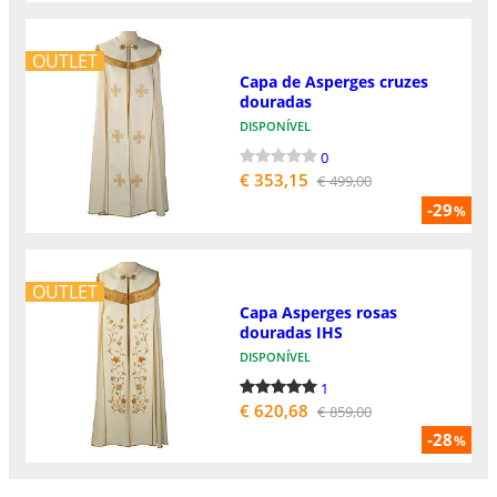
OUTLET
Capa de Asperges cruzes
douradas
DISPONÍVEL
0
€ 353,15
€ 499,00
-29
%
OUTLET
Capa Asperges rosas
douradas IHS
DISPONÍVEL
1
€ 620,68
€ 859,00
-28
%