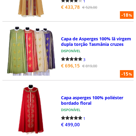
1
€ 433,78
€ 529,00
-18
%
Capa de Asperges 100% lã virgem
dupla torção Tasmânia cruzes
DISPONÍVEL
3
€ 696,15
€ 819,00
-15
%
Capa asperges 100% poliéster
bordado floral
DISPONÍVEL
1
€ 499,00