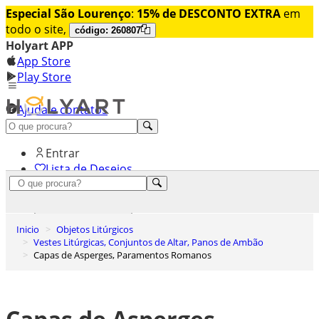
Especial São Lourenço
:
15% de DESCONTO EXTRA
em
todo o site,
código: 260807
Holyart APP
App Store
Play Store
Ajuda e contatos
Conheça premium
Entrar
Lista de Desejos
0
Carrinho de Compras
Inicio
Objetos Litúrgicos
Vestes Litúrgicas, Conjuntos de Altar, Panos de Ambão
Capas de Asperges, Paramentos Romanos
Capas de Asperges,