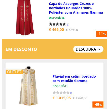
Capa de Asperges Cruzes e
Bordados Dourados 100%
Poliéster com Alamares Gamma
DISPONÍVEL
3
€ 469,00
€ 529,00
-11
%
EM DESCONTO
DESCUBRA
OUTLET
Pluvial em cetim bordado
com estolão Gamma
DISPONÍVEL
0
€ 1.015,95
€ 1.990,00
-49
%