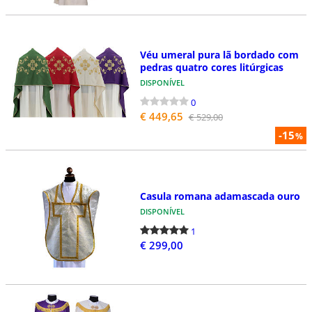
Véu umeral pura lã bordado com
pedras quatro cores litúrgicas
DISPONÍVEL
0
€ 449,65
€ 529,00
-15
%
Casula romana adamascada ouro
DISPONÍVEL
1
€ 299,00