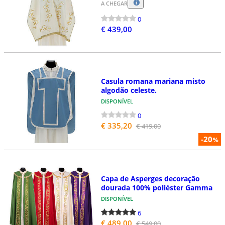
A CHEGAR
0
€ 439,00
Casula romana mariana misto
algodão celeste.
DISPONÍVEL
0
€ 335,20
€ 419,00
-20
%
Capa de Asperges decoração
dourada 100% poliéster Gamma
DISPONÍVEL
6
€ 489,00
€ 549,00