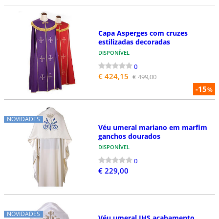
Capa Asperges com cruzes
estilizadas decoradas
DISPONÍVEL
0
€ 424,15
€ 499,00
-15
%
NOVIDADES
Véu umeral mariano em marfim
ganchos dourados
DISPONÍVEL
0
€ 229,00
NOVIDADES
Véu umeral JHS acabamento