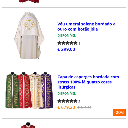
Véu umeral solene bordado a
ouro com botão jóia
DISPONÍVEL
1
€ 299,00
Capa de asperges bordada com
strass 100% lã quatro cores
litúrgicas
DISPONÍVEL
2
€ 679,20
€ 849,00
-20
%