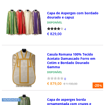
Capa de Asperges com bordado
dourado e capuz
DISPONÍVEL
4
€ 829,00
Casula Romana 100% Tecido
Acetato Damascado Forro em
Cetim e Bordado Dourado
Gamma
DISPONÍVEL
0
€ 879,00
€ 1.100,00
-20
%
Capa de asperges borda
NOVIDADES
ornamentada com cruzes e