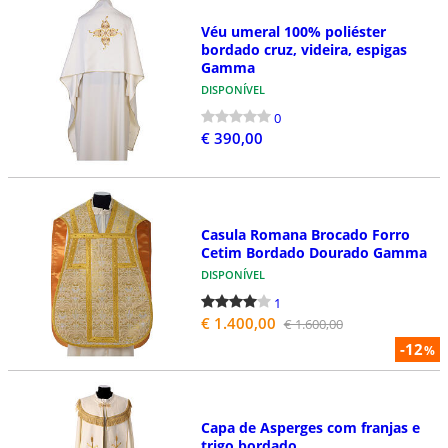
Véu umeral 100% poliéster
bordado cruz, videira, espigas
Gamma
DISPONÍVEL
0
€ 390,00
Casula Romana Brocado Forro
Cetim Bordado Dourado Gamma
DISPONÍVEL
1
€ 1.400,00
€ 1.600,00
-12
%
Capa de Asperges com franjas e
trigo bordado