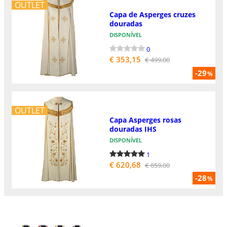
OUTLET
Capa de Asperges cruzes
douradas
DISPONÍVEL
0
€ 353,15
€ 499,00
-29
%
OUTLET
Capa Asperges rosas
douradas IHS
DISPONÍVEL
1
€ 620,68
€ 859,00
-28
%