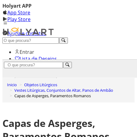
Holyart APP
App Store
Play Store
Ajuda e contatos
Conheça premium
Entrar
Lista de Desejos
0
Carrinho de Compras
Inicio
Objetos Litúrgicos
Vestes Litúrgicas, Conjuntos de Altar, Panos de Ambão
Capas de Asperges, Paramentos Romanos
Capas de Asperges,
Paramentos Romanos