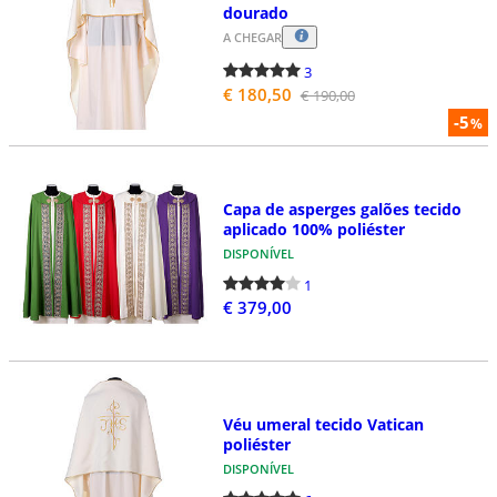
dourado
A CHEGAR
3
€ 180,50
€ 190,00
-5
%
Capa de asperges galões tecido
aplicado 100% poliéster
DISPONÍVEL
1
€ 379,00
Véu umeral tecido Vatican
poliéster
DISPONÍVEL