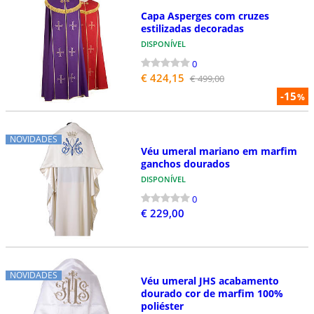
Capa Asperges com cruzes
estilizadas decoradas
DISPONÍVEL
0
€ 424,15
€ 499,00
-15
%
NOVIDADES
Véu umeral mariano em marfim
ganchos dourados
DISPONÍVEL
0
€ 229,00
NOVIDADES
Véu umeral JHS acabamento
dourado cor de marfim 100%
poliéster