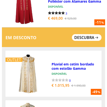
Poliéster com Alamares Gamma
DISPONÍVEL
3
€ 469,00
€ 529,00
-11
%
EM DESCONTO
DESCUBRA
OUTLET
Pluvial em cetim bordado
com estolão Gamma
DISPONÍVEL
0
€ 1.015,95
€ 1.990,00
-49
%