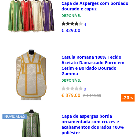
Capa de Asperges com bordado
dourado e capuz
DISPONÍVEL
4
€ 829,00
Casula Romana 100% Tecido
Acetato Damascado Forro em
Cetim e Bordado Dourado
Gamma
DISPONÍVEL
0
€ 879,00
€ 1.100,00
-20
%
Capa de asperges borda
NOVIDADES
ornamentada com cruzes e
acabamentos dourados 100%
poliéster