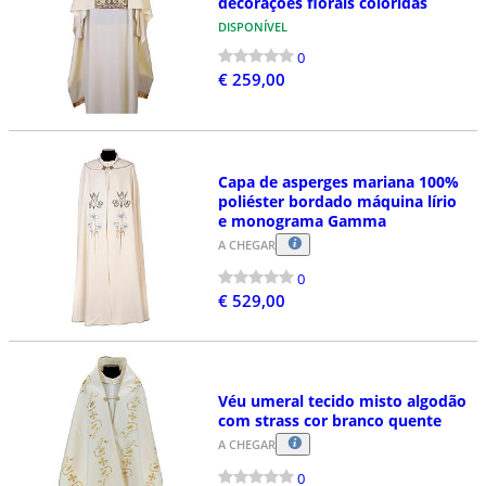
decorações florais coloridas
DISPONÍVEL
0
€ 259,00
Capa de asperges mariana 100%
poliéster bordado máquina lírio
e monograma Gamma
A CHEGAR
0
€ 529,00
Véu umeral tecido misto algodão
com strass cor branco quente
A CHEGAR
0