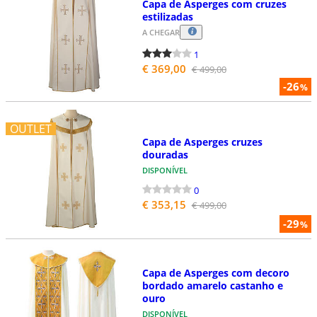
Capa de Asperges com cruzes
estilizadas
A CHEGAR
1
€ 369,00
€ 499,00
-26
%
OUTLET
Capa de Asperges cruzes
douradas
DISPONÍVEL
0
€ 353,15
€ 499,00
-29
%
Capa de Asperges com decoro
bordado amarelo castanho e
ouro
DISPONÍVEL