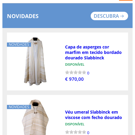
NOVIDADES
DESCUBRA
NOVIDADES
Capa de asperges cor
marfim em tecido bordado
dourado Slabbinck
DISPONÍVEL
0
€ 970,00
NOVIDADES
Véu umeral Slabbinck em
viscose com fecho dourado
DISPONÍVEL
0