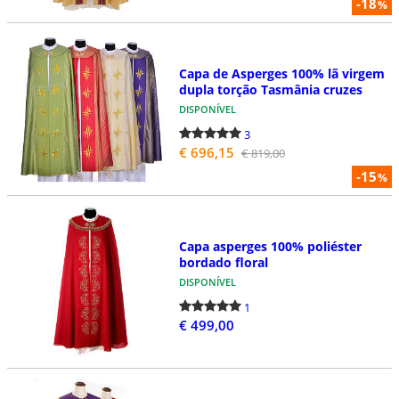
-18
%
Capa de Asperges 100% lã virgem
dupla torção Tasmânia cruzes
DISPONÍVEL
3
€ 696,15
€ 819,00
-15
%
Capa asperges 100% poliéster
bordado floral
DISPONÍVEL
1
€ 499,00