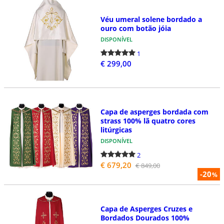
Véu umeral solene bordado a
ouro com botão jóia
DISPONÍVEL
1
€ 299,00
Capa de asperges bordada com
strass 100% lã quatro cores
litúrgicas
DISPONÍVEL
2
€ 679,20
€ 849,00
-20
%
Capa de Asperges Cruzes e
Bordados Dourados 100%