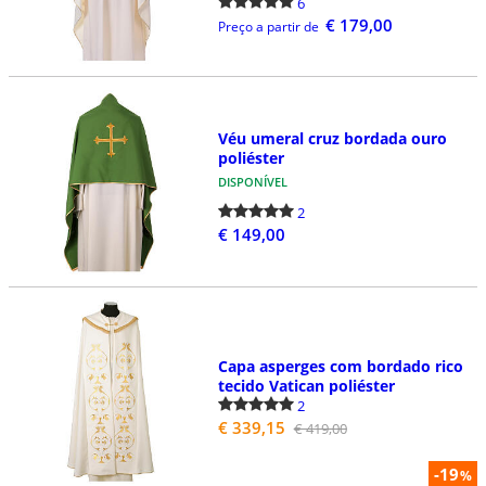
6
€ 179,00
Preço a partir de
Véu umeral cruz bordada ouro
poliéster
DISPONÍVEL
2
€ 149,00
Capa asperges com bordado rico
tecido Vatican poliéster
2
€ 339,15
€ 419,00
-19
%