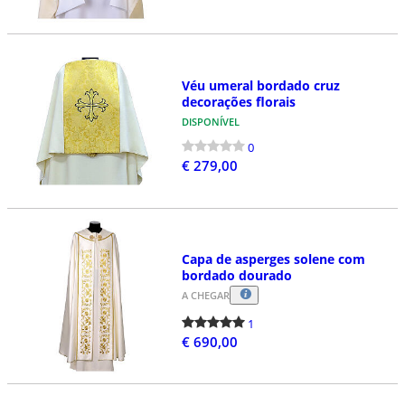
Véu umeral bordado cruz
decorações florais
DISPONÍVEL
0
€ 279,00
Capa de asperges solene com
bordado dourado
A CHEGAR
1
€ 690,00