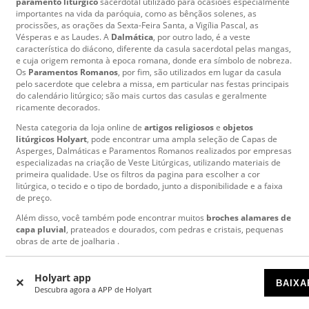
paramento litúrgico
sacerdotal utilizado para ocasiões especialmente
importantes na vida da paróquia, como as bênçãos solenes, as
procissões, as orações da Sexta-Feira Santa, a Vigília Pascal, as
Vésperas e as Laudes. A
Dalmática
, por outro lado, é a veste
característica do diácono, diferente da casula sacerdotal pelas mangas,
e cuja origem remonta à epoca romana, donde era símbolo de nobreza.
Os
Paramentos Romanos
, por fim, são utilizados em lugar da casula
pelo sacerdote que celebra a missa, em particular nas festas principais
do calendário litúrgico; são mais curtos das casulas e geralmente
ricamente decorados.
Nesta categoria da loja online de
artigos religiosos
e
objetos
litúrgicos Holyart
, pode encontrar uma ampla seleção de Capas de
Asperges, Dalmáticas e Paramentos Romanos realizados por empresas
especializadas na criação de Veste Litúrgicas, utilizando materiais de
primeira qualidade. Use os filtros da pagina para escolher a cor
litúrgica, o tecido e o tipo de bordado, junto a disponibilidade e a faixa
de preço.
Além disso, você também pode encontrar muitos
broches alamares de
capa pluvial
, prateados e dourados, com pedras e cristais, pequenas
obras de arte de joalharia .
Holyart app
Para qualquer dúvida sobre os artigos da categoria Capas de Asperges,
BAIXA
Descubra agora a APP de Holyart
Dalmáticas, Paramentos Romanos, ,não hesite em contactar-nos por e-
mail (apoiocliente@holyart.pt), telefone ou
chat
.