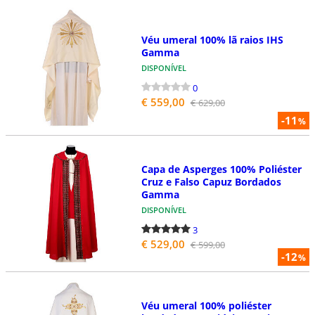
Véu umeral 100% lã raios IHS
Gamma
DISPONÍVEL
0
€ 559,00
€ 629,00
-11
%
Capa de Asperges 100% Poliéster
Cruz e Falso Capuz Bordados
Gamma
DISPONÍVEL
3
€ 529,00
€ 599,00
-12
%
Véu umeral 100% poliéster