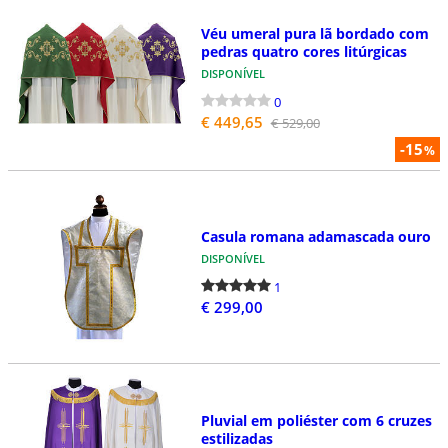
Véu umeral pura lã bordado com
pedras quatro cores litúrgicas
DISPONÍVEL
0
€ 449,65
€ 529,00
-15
%
Casula romana adamascada ouro
DISPONÍVEL
1
€ 299,00
Pluvial em poliéster com 6 cruzes
estilizadas