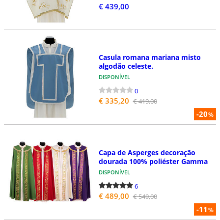
€ 439,00
Casula romana mariana misto
algodão celeste.
DISPONÍVEL
0
€ 335,20
€ 419,00
-20
%
Capa de Asperges decoração
dourada 100% poliéster Gamma
DISPONÍVEL
6
€ 489,00
€ 549,00
-11
%