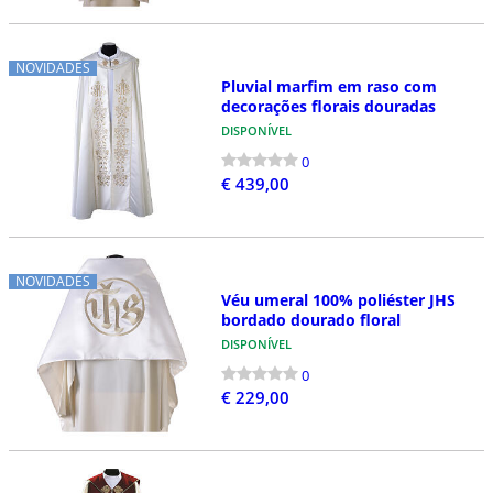
NOVIDADES
Pluvial marfim em raso com
decorações florais douradas
DISPONÍVEL
0
€ 439,00
NOVIDADES
Véu umeral 100% poliéster JHS
bordado dourado floral
DISPONÍVEL
0
€ 229,00