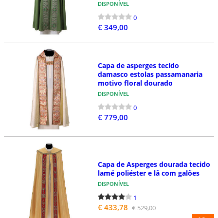
DISPONÍVEL
0
€ 349,00
Capa de asperges tecido
damasco estolas passamanaria
motivo floral dourado
DISPONÍVEL
0
€ 779,00
Capa de Asperges dourada tecido
lamé poliéster e lã com galões
DISPONÍVEL
1
€ 433,78
€ 529,00