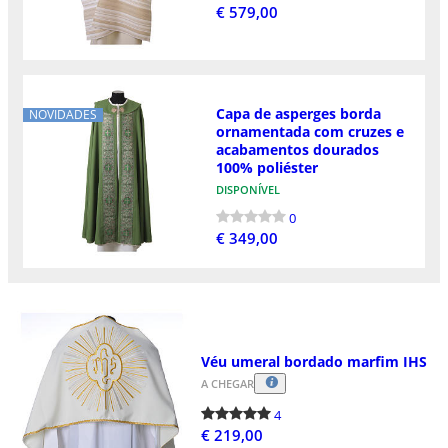
€ 579,00
Capa de asperges borda
NOVIDADES
ornamentada com cruzes e
acabamentos dourados
100% poliéster
DISPONÍVEL
0
€ 349,00
Véu umeral bordado marfim IHS
A CHEGAR
4
€ 219,00