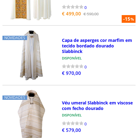
0
€ 499,00
€ 590,00
-15
%
NOVIDADES
Capa de asperges cor marfim em
tecido bordado dourado
Slabbinck
DISPONÍVEL
0
€ 970,00
NOVIDADES
Véu umeral Slabbinck em viscose
com fecho dourado
DISPONÍVEL
0
€ 579,00