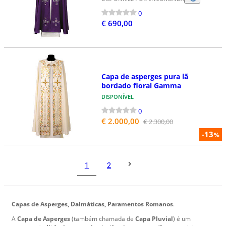
0
€ 690,00
Capa de asperges pura lã
bordado floral Gamma
DISPONÍVEL
0
€ 2.000,00
€ 2.300,00
-13
%
1
2
Capas de Asperges,
Dalmáticas,
Paramentos Romanos
.
A
Capa de Asperges
(também chamada de
Capa Pluvial
) é um