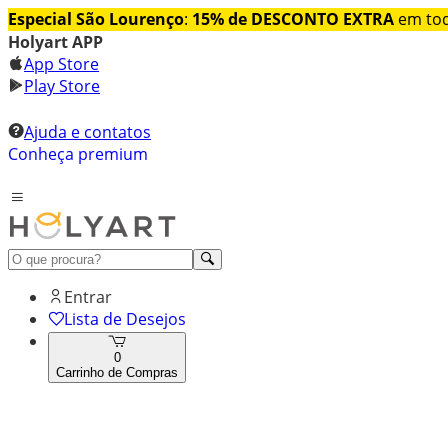
Especial São Lourenço
:
15% de DESCONTO EXTRA
em tod
Holyart APP
App Store
Play Store
Ajuda e contatos
Conheça premium
Entrar
Lista de Desejos
0
Carrinho de Compras