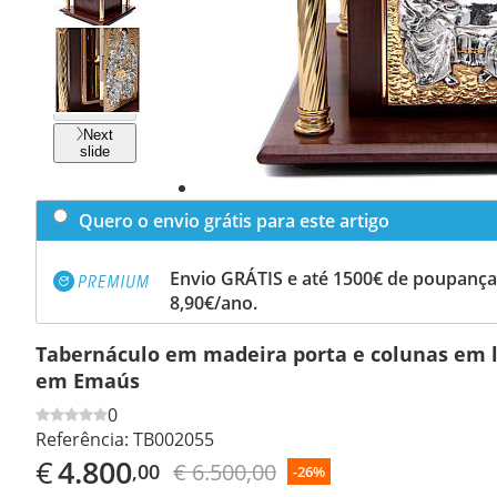
Previous
slide
Next
slide
Quero o envio grátis para este artigo
Envio GRÁTIS e até 1500€ de poupança
8,90€/ano.
Tabernáculo em madeira porta e colunas em l
em Emaús
0
Referência:
TB002055
€
4.800
€ 6.500,00
,00
-26%