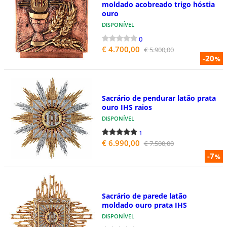
moldado acobreado trigo hóstia
ouro
DISPONÍVEL
0
€ 4.700,00
€ 5.900,00
-20
%
Sacrário de pendurar latão prata
ouro IHS raios
DISPONÍVEL
1
€ 6.990,00
€ 7.500,00
-7
%
Sacrário de parede latão
moldado ouro prata IHS
DISPONÍVEL