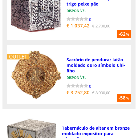
trigo peixe pão
DISPONÍVEL
0
€ 1.037,42
€ 2.700,00
-62
%
OUTLET
Sacrário de pendurar latão
moldado ouro símbolo Chi-
Rho
DISPONÍVEL
0
€ 3.752,80
€ 8.990,00
-58
%
Tabernáculo de altar em bronze
moldado expositor para