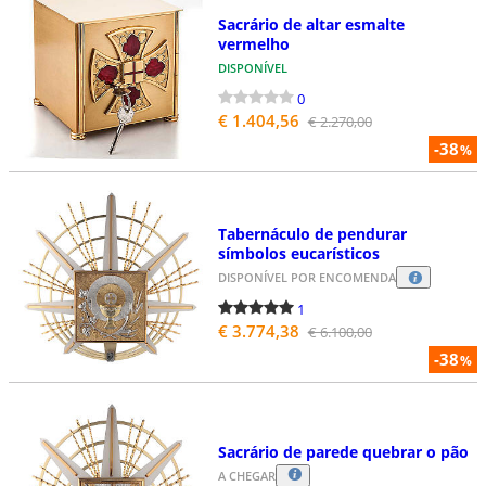
Sacrário de altar esmalte
vermelho
DISPONÍVEL
0
€ 1.404,56
€ 2.270,00
-38
%
Tabernáculo de pendurar
símbolos eucarísticos
DISPONÍVEL POR ENCOMENDA
1
€ 3.774,38
€ 6.100,00
-38
%
Sacrário de parede quebrar o pão
A CHEGAR