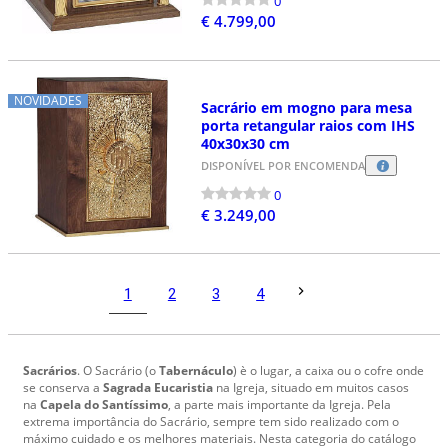
0
€ 4.799,00
NOVIDADES
Sacrário em mogno para mesa
porta retangular raios com IHS
40x30x30 cm
DISPONÍVEL POR ENCOMENDA
0
€ 3.249,00
1
2
3
4
Sacrários
. O Sacrário (o
Tabernáculo
) è o lugar, a caixa ou o cofre onde
se conserva a
Sagrada Eucaristia
na Igreja, situado em muitos casos
na
Capela do Santíssimo
, a parte mais importante da Igreja. Pela
extrema importância do Sacrário, sempre tem sido realizado com o
máximo cuidado e os melhores materiais. Nesta categoria do catálogo