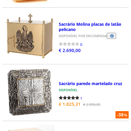
Sacrário Molina placas de latão
pelicano
DISPONÍVEL POR ENCOMENDA
0
€ 2.690,00
Sacrário parede martelado cruz
DISPONÍVEL
1
€ 1.825,31
€ 2.950,00
-38
%