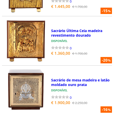
0
€ 1.445,00
€ 1.700,00
-15
%
Sacrário Última Ceia madeira
revestimento dourado
DISPONÍVEL
0
€ 1.360,00
€ 1.700,00
-20
%
Sacrário de mesa madeira e latão
moldado ouro prata
DISPONÍVEL
0
€ 1.900,00
€ 2.250,00
-16
%