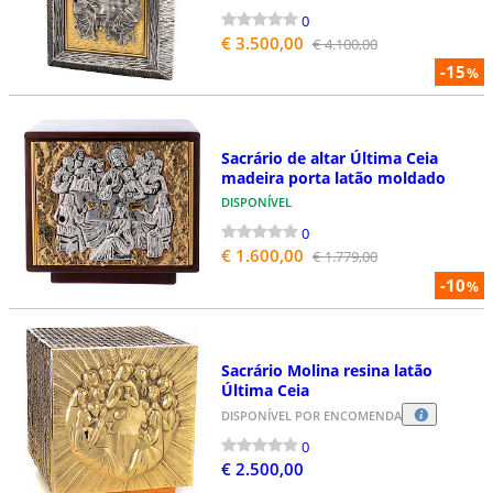
0
€ 3.500,00
€ 4.100,00
-15
%
Sacrário de altar Última Ceia
madeira porta latão moldado
DISPONÍVEL
0
€ 1.600,00
€ 1.779,00
-10
%
Sacrário Molina resina latão
Última Ceia
DISPONÍVEL POR ENCOMENDA
0
€ 2.500,00