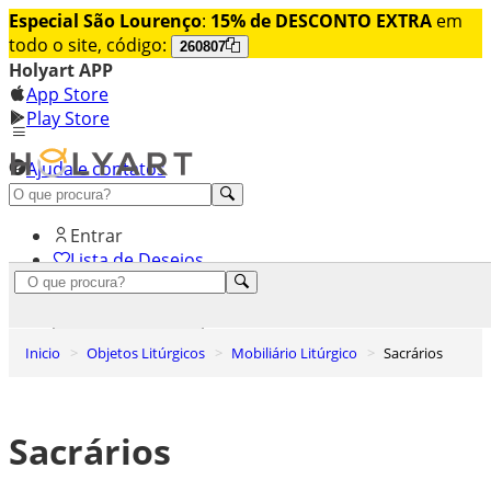
Especial São Lourenço
:
15% de DESCONTO EXTRA
em
todo o site, código:
260807
Holyart APP
App Store
Play Store
Ajuda e contatos
Conheça premium
Entrar
Lista de Desejos
0
Carrinho de Compras
Inicio
Objetos Litúrgicos
Mobiliário Litúrgico
Sacrários
Sacrários