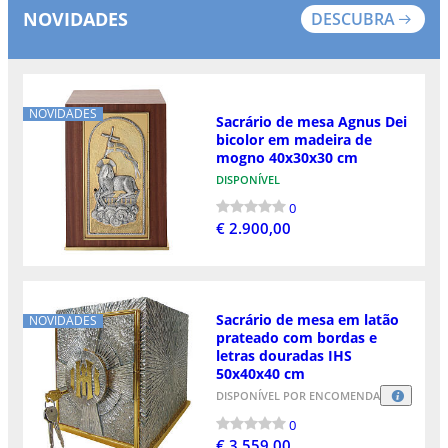
NOVIDADES
DESCUBRA
NOVIDADES
Sacrário de mesa Agnus Dei
bicolor em madeira de
mogno 40x30x30 cm
DISPONÍVEL
0
€ 2.900,00
Sacrário de mesa em latão
NOVIDADES
prateado com bordas e
letras douradas IHS
50x40x40 cm
DISPONÍVEL POR ENCOMENDA
0
€ 3.559,00