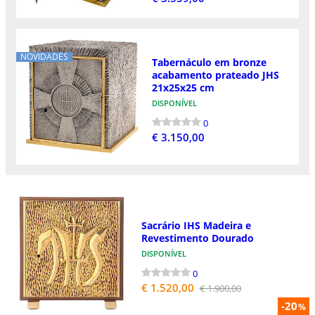
NOVIDADES
Tabernáculo em bronze
acabamento prateado JHS
21x25x25 cm
DISPONÍVEL
0
€ 3.150,00
Sacrário IHS Madeira e
Revestimento Dourado
DISPONÍVEL
0
€ 1.520,00
€ 1.900,00
-20
%