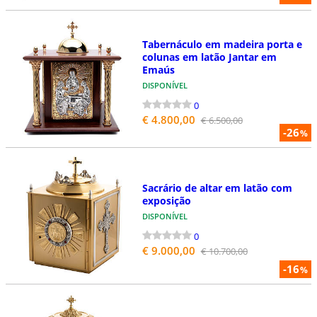
Tabernáculo em madeira porta e
colunas em latão Jantar em
Emaús
DISPONÍVEL
0
€ 4.800,00
€ 6.500,00
-26
%
Sacrário de altar em latão com
exposição
DISPONÍVEL
0
€ 9.000,00
€ 10.700,00
-16
%