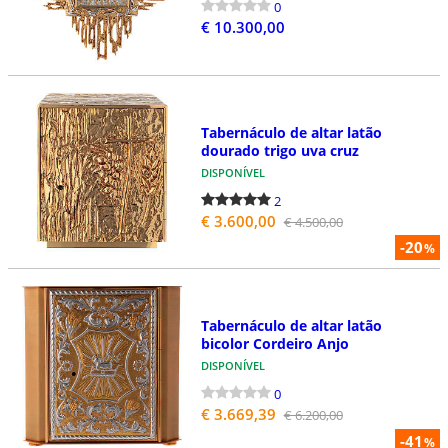
0
€ 10.300,00
Tabernáculo de altar latão
dourado trigo uva cruz
DISPONÍVEL
2
€ 3.600,00
€ 4.500,00
-20
%
Tabernáculo de altar latão
bicolor Cordeiro Anjo
DISPONÍVEL
0
€ 3.669,39
€ 6.200,00
-41
%