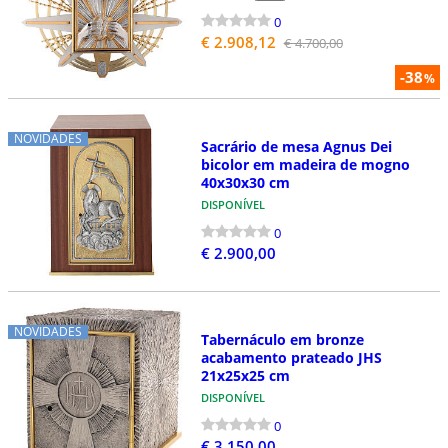
0
€ 2.908,12
€ 4.700,00
-38
%
NOVIDADES
Sacrário de mesa Agnus Dei
bicolor em madeira de mogno
40x30x30 cm
DISPONÍVEL
0
€ 2.900,00
NOVIDADES
Tabernáculo em bronze
acabamento prateado JHS
21x25x25 cm
DISPONÍVEL
0
€ 3.150,00