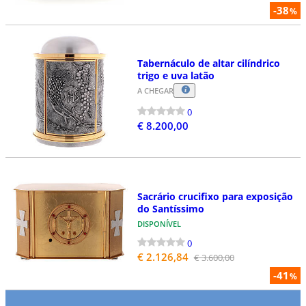
-38
%
Tabernáculo de altar cilíndrico
trigo e uva latão
A CHEGAR
0
€ 8.200,00
Sacrário crucifixo para exposição
do Santíssimo
DISPONÍVEL
0
€ 2.126,84
€ 3.600,00
-41
%