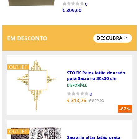
0
€ 309,00
EM DESCONTO
DESCUBRA
OUTLET
STOCK Raios latão dourado
para Sacrário 30x30 cm
DISPONÍVEL
0
€ 313,76
€ 829,00
-62
%
OUTLET
Sacrário altar latão prata