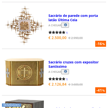
Sacrário de parede com porta
latão Última Ceia
A CHEGAR
1
€ 2.500,00
€ 2.990,00
-16
%
Sacrário cruzes com expositor
Santíssimo
A CHEGAR
1
€ 2.126,84
€ 3.600,00
-41
%
NOVIDADES