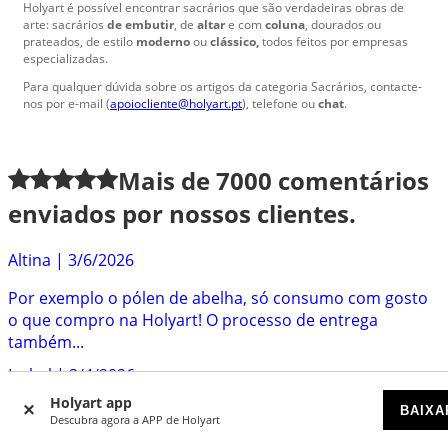
Holyart é possível encontrar sacrários que são verdadeiras obras de
arte: sacrários
de embutir
, de
altar
e com
coluna
, dourados ou
prateados, de estilo
moderno
ou
clássico,
todos feitos por empresas
especializadas.
Para qualquer dúvida sobre os artigos da categoria Sacrários, contacte-
nos por e-mail (
apoiocliente@holyart.pt
), telefone ou
chat
.
Mais de
7000
comentários
enviados por nossos clientes.
Altina
|
3/6/2026
Por exemplo o pólen de abelha, só consumo com gosto
o que compro na Holyart! O processo de entrega
também...
Isabel
|
3/4/2026
Holyart app
Muito eficazes, rápidos e simpáticos. Têm objectos
BAIXA
Descubra agora a APP de Holyart
litúrgicos muito bonitos e dignos. E têm as compotas...