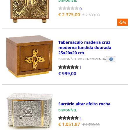
DISPONÍVEL
0
€ 2.375,00
€ 2.500,00
-5
%
Tabernáculo madeira cruz
moderna fundida dourada
25x20x20 cm
DISPONÍVEL POR ENCOMENDA
1
€ 999,00
Sacrário altar efeito rocha
DISPONÍVEL
4
€ 1.051,87
€ 1.700,00