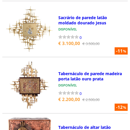
Sacrário de parede latão
moldado dourado Jesus
DISPONÍVEL
0
€ 3.100,00
€ 3.500,00
-11
%
Tabernáculo de parede madeira
porta latão ouro prata
DISPONÍVEL
0
€ 2.200,00
€ 2.500,00
-12
%
Tabernáculo de altar latão