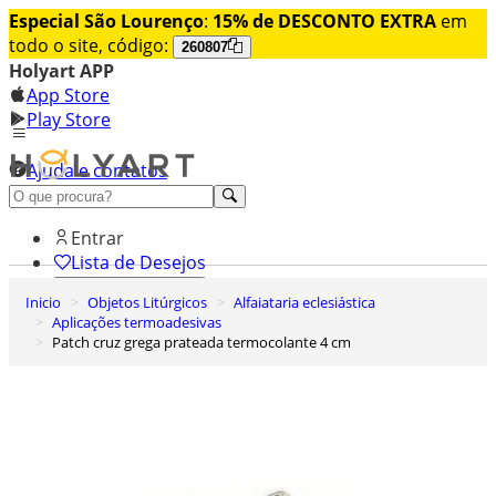
Especial São Lourenço
:
15% de DESCONTO EXTRA
em
todo o site, código:
260807
Holyart APP
App Store
Play Store
Ajuda e contatos
Conheça premium
Entrar
Lista de Desejos
Inicio
Objetos Litúrgicos
Alfaiataria eclesiástica
0
Aplicações termoadesivas
Carrinho de Compras
Patch cruz grega prateada termocolante 4 cm