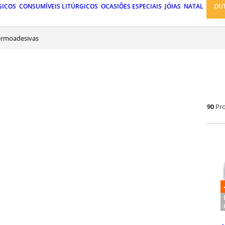
GICOS
CONSUMÍVEIS LITÚRGICOS
OCASIÕES ESPECIAIS
JÓIAS
NATAL
OU
termoadesivas
90
Pr