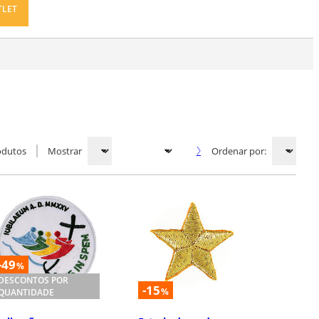
TLET
odutos
Mostrar
Ordenar por:
-49
%
DESCONTOS POR
-15
%
QUANTIDADE