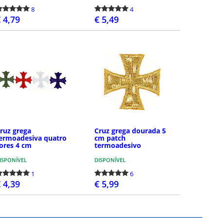
8
4
 4,79
€ 5,49
COMPRAR
COMPRAR
ruz grega
Cruz grega dourada 5
ermoadesiva quatro
cm patch
ores 4 cm
termoadesivo
ISPONÍVEL
DISPONÍVEL
1
6
 4,39
€ 5,99
DETALHES
COMPRAR