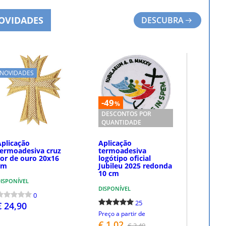
OVIDADES
DESCUBRA
NOVIDADES
-49
%
DESCONTOS POR
QUANTIDADE
Aplicação
Aplicação
termoadesiva cruz
termoadesiva
cor de ouro 20x16
logótipo oficial
cm
Jubileu 2025 redonda
10 cm
ISPONÍVEL
DISPONÍVEL
0
25
€ 24,90
Preço a partir de
€ 1,02
€ 3,49