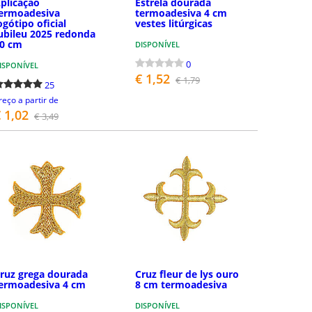
plicação
Estrela dourada
ermoadesiva
termoadesiva 4 cm
ogótipo oficial
vestes litúrgicas
ubileu 2025 redonda
0 cm
DISPONÍVEL
0
ISPONÍVEL
€ 1,52
€ 1,79
25
reço a partir de
 1,02
€ 3,49
COMPRAR
COMPRAR
ruz grega dourada
Cruz fleur de lys ouro
ermoadesiva 4 cm
8 cm termoadesiva
ISPONÍVEL
DISPONÍVEL