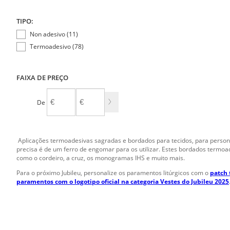
TIPO:
Non adesivo (11)
Termoadesivo (78)
FAIXA DE PREÇO
De
A
Aplicações termoadesivas sagradas e bordados para tecidos, para personali
precisa é de um ferro de engomar para os utilizar. Estes bordados termoa
como o cordeiro, a cruz, os monogramas IHS e muito mais.
Para o próximo Jubileu, personalize os paramentos litúrgicos com o
patch 
paramentos com o logotipo oficial na categoria Vestes do Jubileu 2025