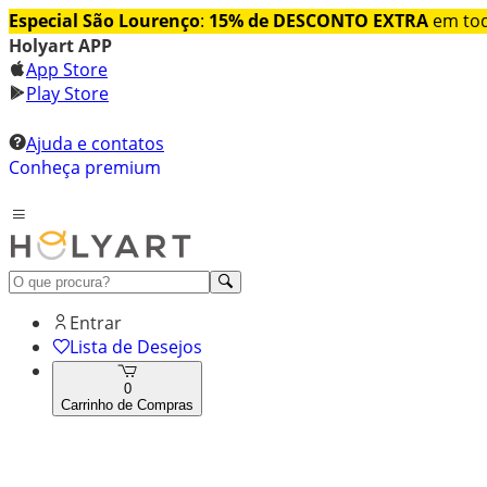
Especial São Lourenço
:
15% de DESCONTO EXTRA
em tod
Holyart APP
App Store
Play Store
Ajuda e contatos
Conheça premium
Entrar
Lista de Desejos
0
Carrinho de Compras