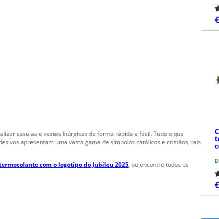
€
C
zar casulas e vestes litúrgicas de forma rápida e fácil. Tudo o que
t
desivos apresentam uma vasta gama de símbolos católicos e cristãos, tais
c
D
termocolante com o logotipo do Jubileu 2025
, ou encontre todos os
.
€