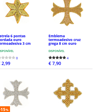
strela 6 pontas
Emblema
ordada ouro
termoadesivo cruz
ermoadesiva 3 cm
grega 8 cm ouro
ISPONÍVEL
DISPONÍVEL
0
4
 2,99
€ 7,90
COMPRAR
COMPRAR
-15
%