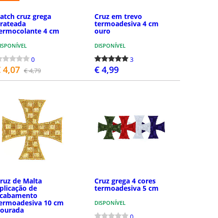
atch cruz grega
Cruz em trevo
rateada
termoadesiva 4 cm
ermocolante 4 cm
ouro
ISPONÍVEL
DISPONÍVEL
0
3
 4,07
€ 4,99
€ 4,79
COMPRAR
COMPRAR
ruz de Malta
Cruz grega 4 cores
plicação de
termoadesiva 5 cm
cabamento
ermoadesiva 10 cm
DISPONÍVEL
ourada
0