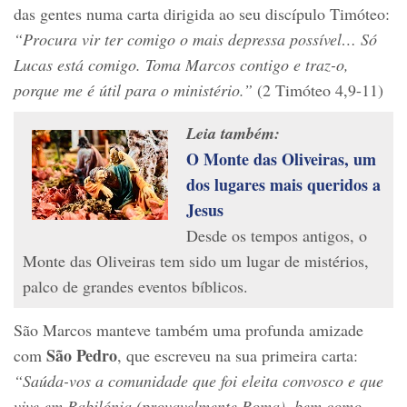
das gentes numa carta dirigida ao seu discípulo Timóteo:
“Procura vir ter comigo o mais depressa possível… Só
Lucas está comigo. Toma Marcos contigo e traz-o,
porque me é útil para o ministério.”
(2 Timóteo 4,9-11)
Leia também:
O Monte das Oliveiras, um
dos lugares mais queridos a
Jesus
Desde os tempos antigos, o
Monte das Oliveiras tem sido um lugar de mistérios,
palco de grandes eventos bíblicos.
São Marcos manteve também uma profunda amizade
São Pedro
com
, que escreveu na sua primeira carta:
“Saúda-vos a comunidade que foi eleita convosco e que
vive em Babilónia (provavelmente Roma), bem como