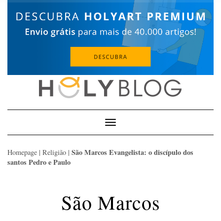
Skip
to
content
Toggle
Navigation
São Marcos Evangelista: o discípulo dos
Homepage
|
Religião
|
santos Pedro e Paulo
São Marcos