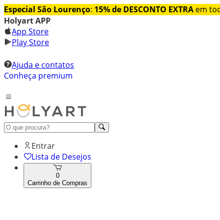
Especial São Lourenço
:
15% de DESCONTO EXTRA
em tod
Holyart APP
App Store
Play Store
Ajuda e contatos
Conheça premium
Entrar
Lista de Desejos
0
Carrinho de Compras