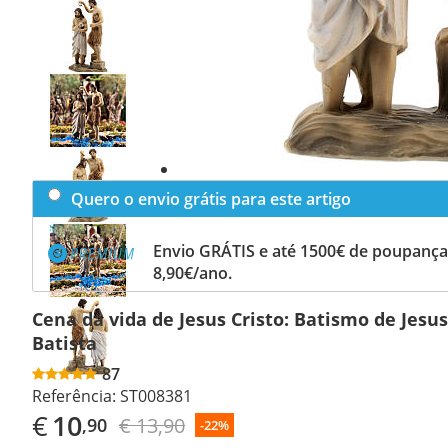
Previous
slide
Next
slide
Quero o envio grátis para este artigo
Envio GRÁTIS e até 1500€ de poupança
8,90€/ano.
Cena da vida de Jesus Cristo: Batismo de Jesu
Batista
87
Referência:
ST008381
€
10
€ 13,90
,90
-22%