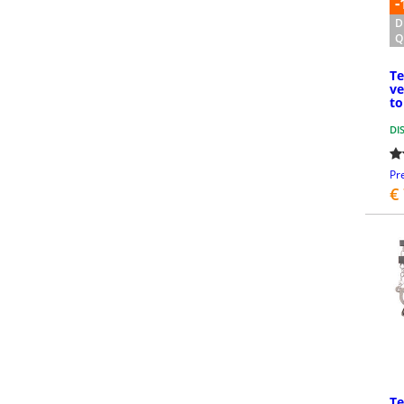
-
D
Q
Te
ve
to
DI
Pr
€
Te