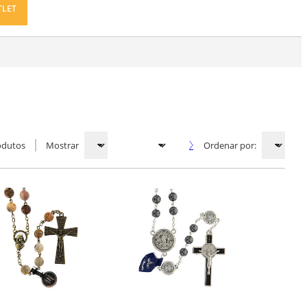
TLET
odutos
Mostrar
Ordenar por: