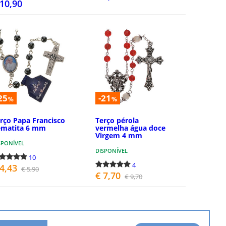
 10,90
COMPRAR
COMPRAR
25
-21
%
%
rço Papa Francisco
Terço pérola
ematita 6 mm
vermelha água doce
Virgem 4 mm
SPONÍVEL
DISPONÍVEL
10
4
 4,43
€ 5,90
€ 7,70
€ 9,70
COMPRAR
COMPRAR