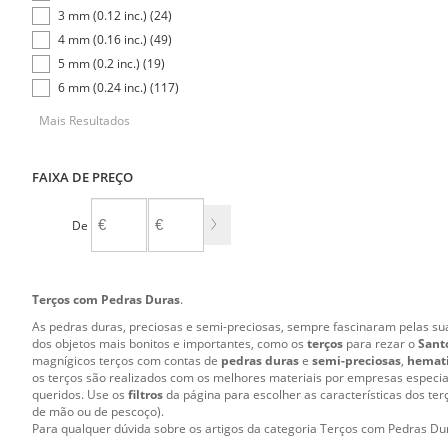
3 mm (0.12 inc.) (24)
4 mm (0.16 inc.) (49)
5 mm (0.2 inc.) (19)
6 mm (0.24 inc.) (117)
Mais Resultados
FAIXA DE PREÇO
De
A
Terços com Pedras Duras
.
As pedras duras, preciosas e semi-preciosas, sempre fascinaram pelas suas
dos objetos mais bonitos e importantes, como os
terços
para rezar o
Sant
magnígicos terços com contas de
pedras duras
e
semi-preciosas
,
hemat
os terços são realizados com os melhores materiais por empresas especial
queridos. Use os
filtros
da página para escolher as características dos ter
de mão ou de pescoço).
Para qualquer dúvida sobre os artigos da categoria Terços com Pedras Dura