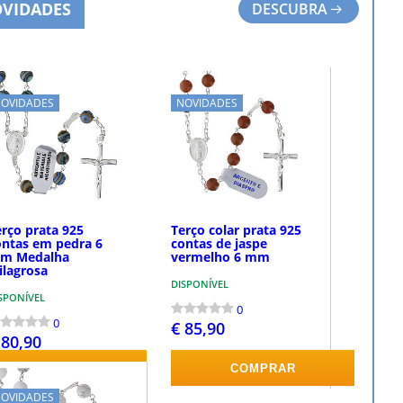
VIDADES
DESCUBRA
OVIDADES
NOVIDADES
erço prata 925
Terço colar prata 925
ontas em pedra 6
contas de jaspe
m Medalha
vermelho 6 mm
ilagrosa
DISPONÍVEL
SPONÍVEL
0
0
€ 85,90
 80,90
COMPRAR
COMPRAR
OVIDADES