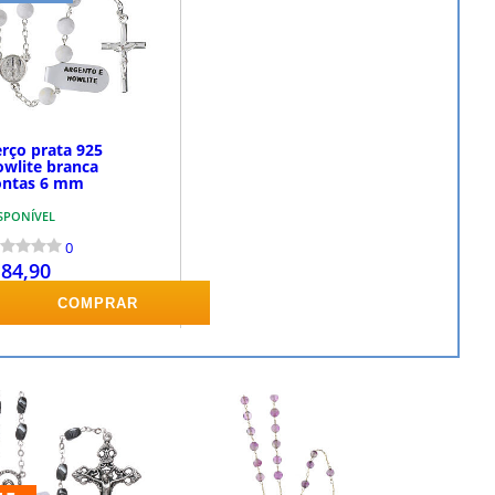
erço prata 925
owlite branca
ontas 6 mm
SPONÍVEL
0
 84,90
COMPRAR