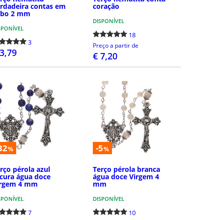
rdadeira contas em
coração
ubo 2 mm
DISPONÍVEL
SPONÍVEL
18
3
Preço a partir de
 3,79
€ 7,20
COMPRAR
COMPRAR
32
-5
%
%
rço pérola azul
Terço pérola branca
cura água doce
água doce Virgem 4
irgem 4 mm
mm
SPONÍVEL
DISPONÍVEL
7
10