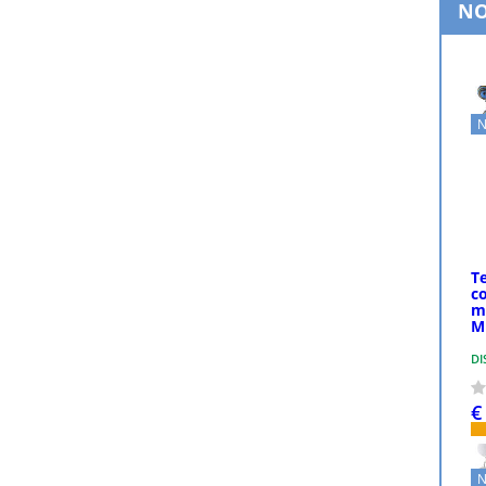
NO
N
T
c
m
M
DI
€
N