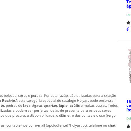
Te
ág
DI
€
 belezas, cores e pureza. Por esta razão, são utilizadas para a criação
o Rosário
.Nesta categoria especial do catálogo Holyart pode encontrar
Te
ve
ite
, pedras de
lava
,
ágata
,
quartzo, lápis-lazúlis
e muitas outras. Todos
R
izadas e podem ser perfeitas ideias de presente para os seus seres
ços que procura, a disponibilidade, o diâmetro das contas e o uso (terço
DI
s, contacte-nos por e-mail (apoiocliente@holyart.pt), telefone ou
chat
.