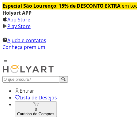
Especial São Lourenço
:
15% de DESCONTO EXTRA
em tod
Holyart APP
App Store
Play Store
Ajuda e contatos
Conheça premium
Entrar
Lista de Desejos
0
Carrinho de Compras