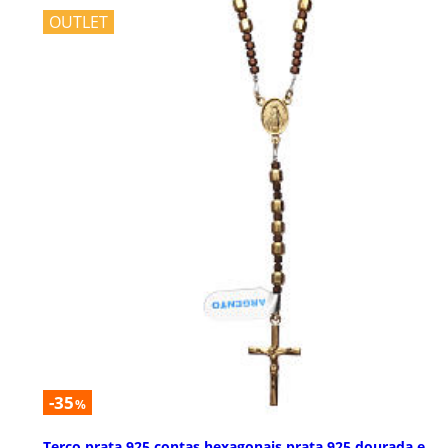
OUTLET
-35
%
Terço prata 925 contas hexagonais prata 925 dourada e