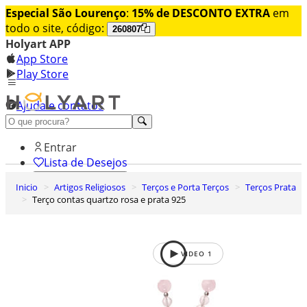
Especial São Lourenço
:
15% de DESCONTO EXTRA
em
todo o site, código:
260807
Holyart APP
App Store
Play Store
Ajuda e contatos
Conheça premium
Entrar
Lista de Desejos
Inicio
Artigos Religiosos
Terços e Porta Terços
Terços Prata
0
Terço contas quartzo rosa e prata 925
Carrinho de Compras
VIDEO
1