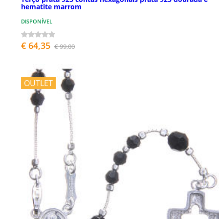
hematite marrom
DISPONÍVEL
€ 64,35
€ 99,00
OUTLET