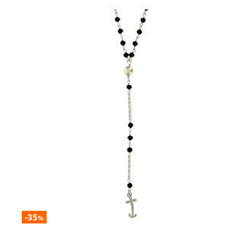
-35
%