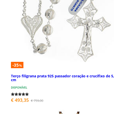
-35
%
Terço filigrana prata 925 passador coração e crucifixo de 5
cm
DISPONÍVEL
€ 493,35
€ 759,00