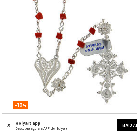
-10
%
Terço prata 800 e coral
Holyart app
BAIXA
DISPONÍVEL POR ENCOMENDA
Descubra agora a APP de Holyart