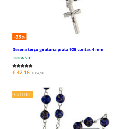
-35
%
Dezena terço giratória prata 925 contas 4 mm
DISPONÍVEL
€ 42,18
€ 64,90
OUTLET