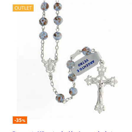
OUTLET
-35
%