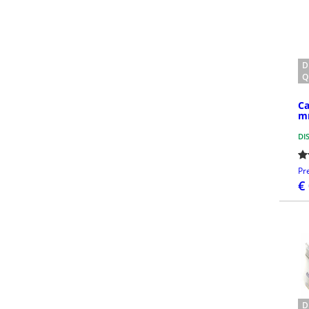
D
Q
Ca
m
DI
Pr
€
D