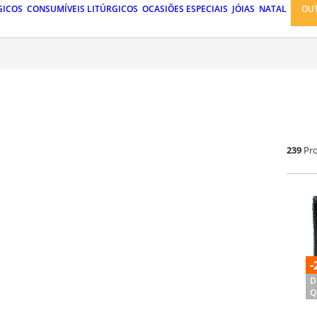
GICOS
CONSUMÍVEIS LITÚRGICOS
OCASIÕES ESPECIAIS
JÓIAS
NATAL
OU
239
Pr
-
D
Q