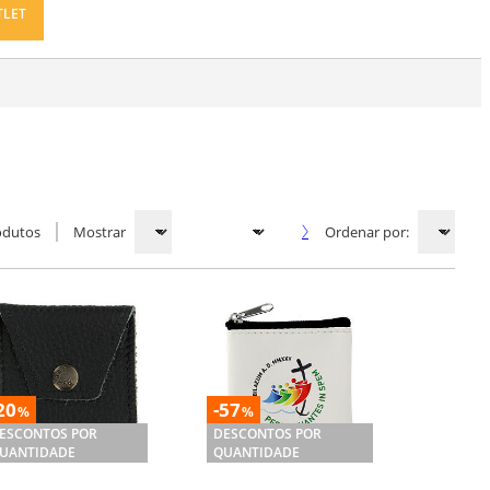
TLET
odutos
Mostrar
Ordenar por:
20
-57
%
%
ESCONTOS POR
DESCONTOS POR
UANTIDADE
QUANTIDADE