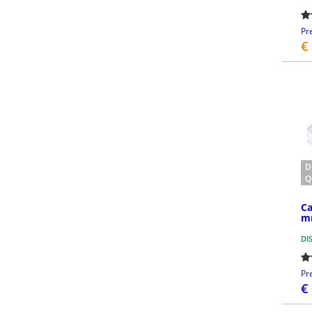
Pr
€
D
Q
Ca
m
DI
Pr
€