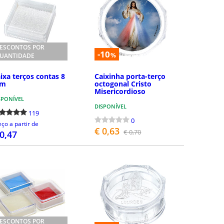
ESCONTOS POR
-10
%
UANTIDADE
ixa terços contas 8
Caixinha porta-terço
m
octogonal Cristo
Misericordioso
SPONÍVEL
DISPONÍVEL
119
0
eço a partir de
€ 0,63
€ 0,70
 0,47
COMPRAR
COMPRAR
ESCONTOS POR