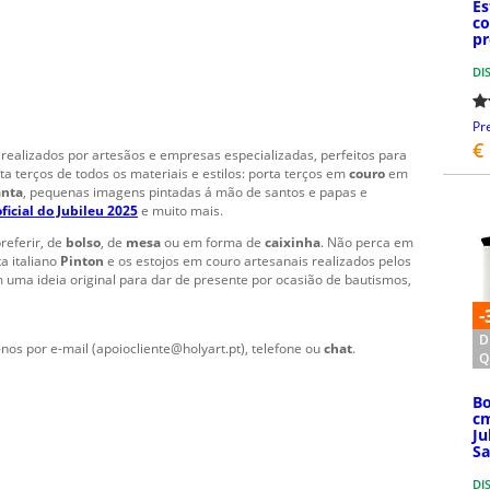
Es
co
pr
DI
Pr
€
realizados por artesãos e empresas especializadas, perfeitos para
a terços de todos os materiais e estilos: porta terços em
couro
em
anta
, pequenas imagens pintadas á mão de santos e papas e
ficial do Jubileu 2025
e muito mais.
referir, de
bolso
, de
mesa
ou em forma de
caixinha
. Não perca em
a italiano
Pinton
e os estojos em couro artesanais realizados pelos
uma ideia original para dar de presente por ocasião de bautismos,
-
D
nos por e-mail (apoiocliente@holyart.pt), telefone ou
chat
.
Q
Bo
cm
Ju
Sa
DI