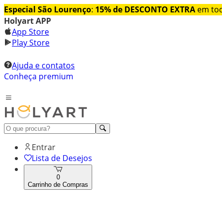
Especial São Lourenço
:
15% de DESCONTO EXTRA
em tod
Holyart APP
App Store
Play Store
Ajuda e contatos
Conheça premium
Entrar
Lista de Desejos
0
Carrinho de Compras