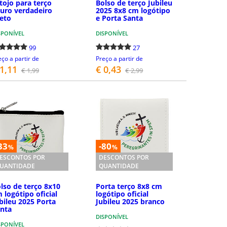
tojo para terço
Bolso de terço Jubileu
uro verdadeiro
2025 8x8 cm logótipo
eto
e Porta Santa
SPONÍVEL
DISPONÍVEL
99
27
eço a partir de
Preço a partir de
 1,11
€ 0,43
€ 1,99
€ 2,99
DETALHES
COMPRAR
33
-80
%
%
ESCONTOS POR
DESCONTOS POR
UANTIDADE
QUANTIDADE
lso de terço 8x10
Porta terço 8x8 cm
 logótipo oficial
logótipo oficial
bileu 2025 Porta
Jubileu 2025 branco
nta
DISPONÍVEL
SPONÍVEL