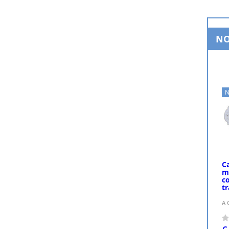
NO
N
C
m
c
t
A 