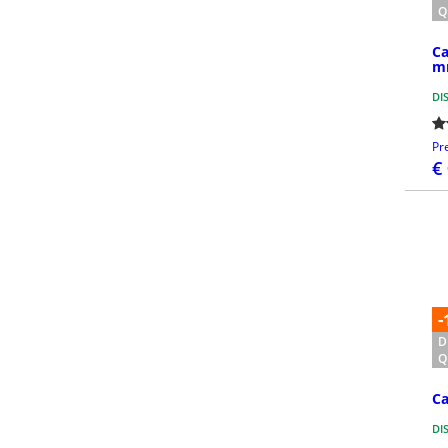
Q
Ca
m
DI
Pr
€
-
D
Q
Ca
DI