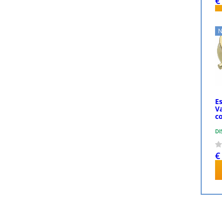
€
N
Es
Va
c
DI
€