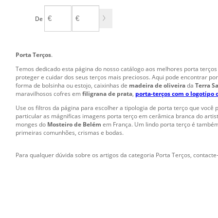
De
A
Porta Terços
.
Temos dedicado esta página do nosso catálogo aos melhores porta terços 
proteger e cuidar dos seus terços mais preciosos. Aqui pode encontrar port
forma de bolsinha ou estojo, caixinhas de
madeira de oliveira
da
Terra S
maravilhosos cofres em
filigrana de prata
,
porta-terços com o logotipo o
Use os filtros da página para escolher a tipologia de porta terço que você p
particular as mágnificas imagens porta terço em cerâmica branca do artist
monges do
Mosteiro de Belém
em França. Um lindo porta terço é também 
primeiras comunhões, crismas e bodas.
Para qualquer dúvida sobre os artigos da categoria Porta Terços, contacte-