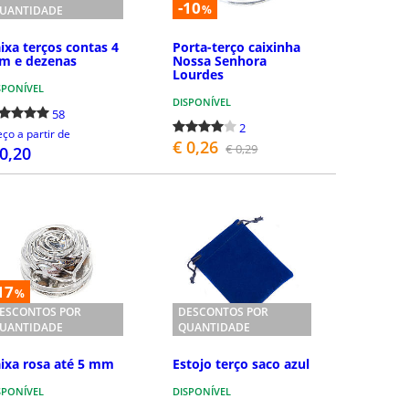
-10
%
UANTIDADE
ixa terços contas 4
Porta-terço caixinha
m e dezenas
Nossa Senhora
Lourdes
SPONÍVEL
DISPONÍVEL
58
2
eço a partir de
€ 0,26
€ 0,29
 0,20
DETALHES
COMPRAR
17
%
ESCONTOS POR
DESCONTOS POR
UANTIDADE
QUANTIDADE
ixa rosa até 5 mm
Estojo terço saco azul
SPONÍVEL
DISPONÍVEL