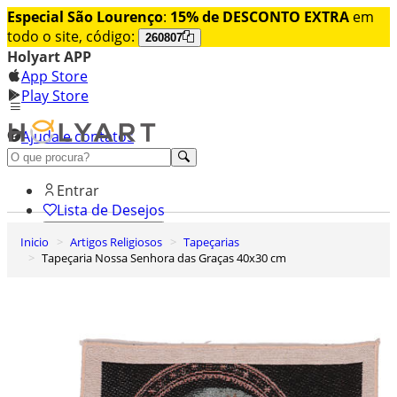
Especial São Lourenço
:
15% de DESCONTO EXTRA
em
todo o site, código:
260807
Holyart APP
App Store
Play Store
Ajuda e contatos
Conheça premium
Entrar
Lista de Desejos
Inicio
Artigos Religiosos
Tapeçarias
0
Tapeçaria Nossa Senhora das Graças 40x30 cm
Carrinho de Compras