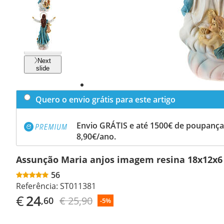
Previous
slide
Next
slide
Quero o envio grátis para este artigo
Envio GRÁTIS e até 1500€ de poupança
8,90€/ano.
Assunção Maria anjos imagem resina 18x12x6
56
Referência:
ST011381
€
24
€ 25,90
,60
-5%