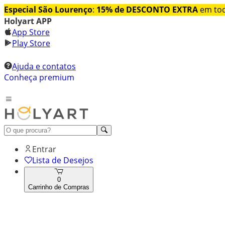
Especial São Lourenço
:
15% de DESCONTO EXTRA
em tod
Holyart APP
App Store
Play Store
Ajuda e contatos
Conheça premium
Entrar
Lista de Desejos
0
Carrinho de Compras