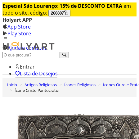
Especial São Lourenço
:
15% de DESCONTO EXTRA
em
todo o site, código:
260807
Holyart APP
App Store
Play Store
Ajuda e contatos
Conheça premium
Entrar
Lista de Desejos
Inicio
Artigos Religiosos
Ícones Religiosos
Ícones Ouro e Prat
0
Ícone Cristo Pantocrator
Carrinho de Compras