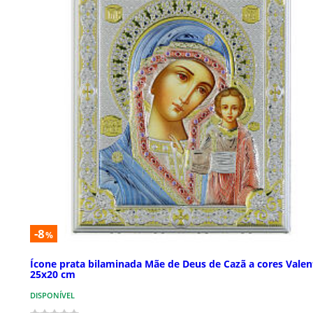
-8
%
Ícone prata bilaminada Mãe de Deus de Cazã a cores Valen
25x20 cm
DISPONÍVEL