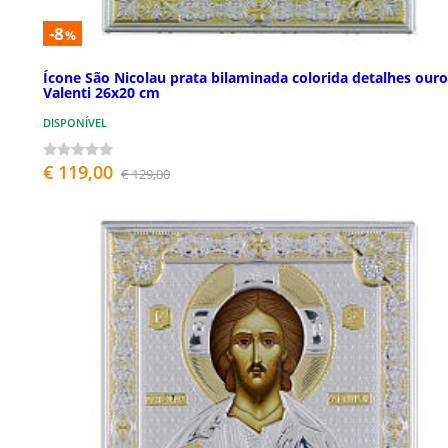
-8
%
Ícone São Nicolau prata bilaminada colorida detalhes ouro
Valenti 26x20 cm
DISPONÍVEL
€ 119,00
€ 129,00