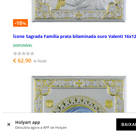
-10
%
Ícone Sagrada Família prata bilaminada ouro Valenti 16x1
DISPONÍVEL
€ 62,90
€ 70,00
Holyart app
BAIXA
Descubra agora a APP de Holyart