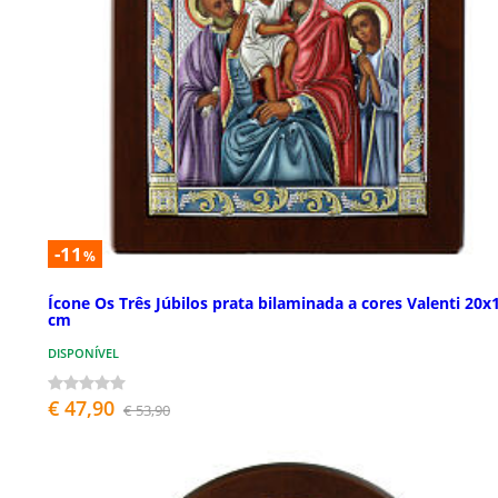
-11
%
Ícone Os Três Júbilos prata bilaminada a cores Valenti 20x
cm
DISPONÍVEL
€ 47,90
€ 53,90