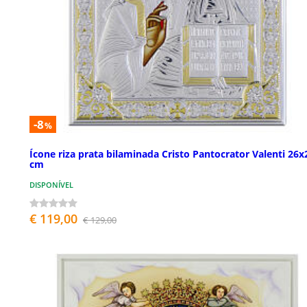
-8
%
Ícone riza prata bilaminada Cristo Pantocrator Valenti 26x
cm
DISPONÍVEL
€ 119,00
€ 129,00