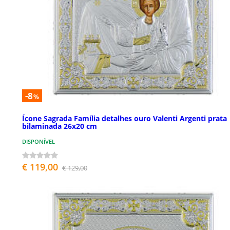
-8
%
Ícone Sagrada Família detalhes ouro Valenti Argenti prata
bilaminada 26x20 cm
DISPONÍVEL
€ 119,00
€ 129,00