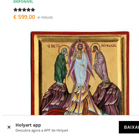
DISPONÍVEL
€ 599,00
€ 709,00
Holyart app
BAIXA
Descubra agora a APP de Holyart