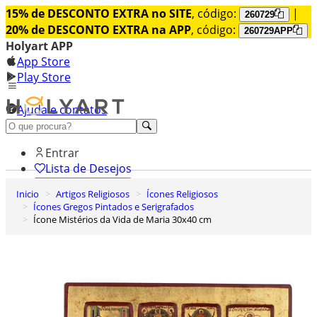
15% de DESCONTO EXTRA no SITE
, código:
|
260729
20% de DESCONTO EXTRA na APP
, código:
260729APP
Holyart APP
App Store
Play Store
Ajuda e contatos
Conheça premium
Entrar
Lista de Desejos
Inicio
Artigos Religiosos
Ícones Religiosos
0
Ícones Gregos Pintados e Serigrafados
Carrinho de Compras
Ícone Mistérios da Vida de Maria 30x40 cm