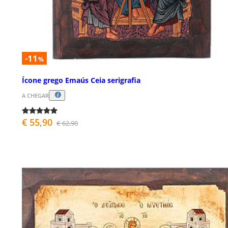
-11
%
Ícone grego Emaús Ceia serigrafia
A CHEGAR
€ 55,90
€ 62,90