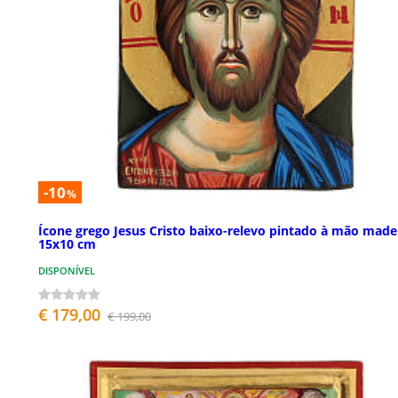
-10
%
Ícone grego Jesus Cristo baixo-relevo pintado à mão made
15x10 cm
DISPONÍVEL
€ 179,00
€ 199,00