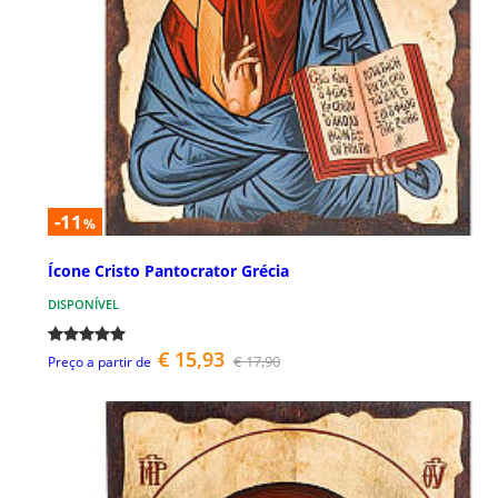
-11
%
Ícone Cristo Pantocrator Grécia
DISPONÍVEL
€ 15,93
€ 17,90
Preço a partir de