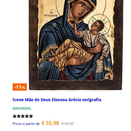
-11
%
Ícone Mãe de Deus Eleousa Grécia serigrafia
DISPONÍVEL
€ 55,98
€ 62,90
Preço a partir de