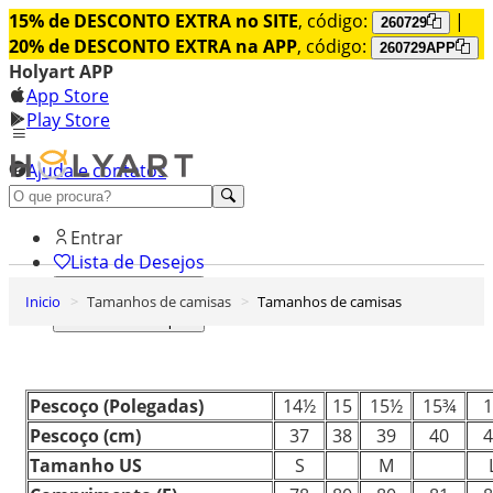
15% de DESCONTO EXTRA no SITE
, código:
|
260729
20% de DESCONTO EXTRA na APP
, código:
260729APP
Holyart APP
App Store
Play Store
Ajuda e contatos
Conheça premium
Entrar
Lista de Desejos
Inicio
Tamanhos de camisas
Tamanhos de camisas
0
Carrinho de Compras
Pescoço
(
Polegadas
)
14½
15
15
½
15¾
1
Pescoço
(cm)
37
38
39
40
4
Tamanho US
S
M