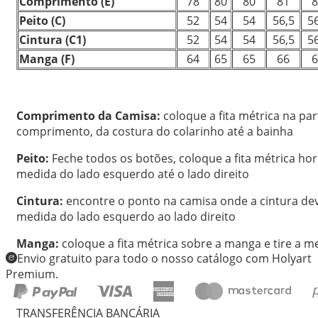
Comprimento
(E)
78
80
80
81
8
Peito
(C)
52
54
54
56,5
56
Cintura
(C1)
52
54
54
56,5
56
Manga (F)
64
65
65
66
6
Comprimento da Camisa:
coloque a fita métrica na par
comprimento, da costura do colarinho até a bainha
Peito:
Feche todos os botões, coloque a fita métrica hor
medida do lado esquerdo até o lado direito
Cintura:
encontre o ponto na camisa onde a cintura deve 
medida do lado esquerdo ao lado direito
Manga:
coloque a fita métrica sobre a manga e tire a 
Envio gratuito para todo o nosso catálogo com Holyart
Premium.
TRANSFERÊNCIA BANCÁRIA