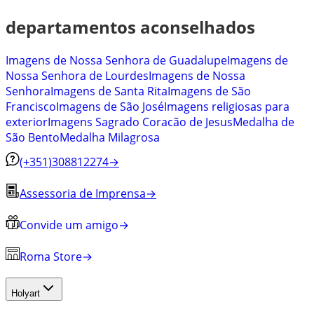
departamentos aconselhados
Imagens de Nossa Senhora de Guadalupe
Imagens de
Nossa Senhora de Lourdes
Imagens de Nossa
Senhora
Imagens de Santa Rita
Imagens de São
Francisco
Imagens de São José
Imagens religiosas para
exterior
Imagens Sagrado Coracão de Jesus
Medalha de
São Bento
Medalha Milagrosa
(+351)308812274
→
Assessoria de Imprensa
→
Convide um amigo
→
Roma Store
→
Holyart