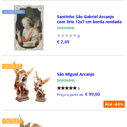
NOVIDADES
Santinho São Gabriel Arcanjo
com lírio 12x7 cm borda rendada
DISPONÍVEL
0
€ 2,49
OUTLET
São Miguel Arcanjo
DISPONÍVEL
9
€ 99,00
Preço a partir de
Até -44
%
OUTLET