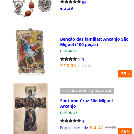
84
€ 3,39
Benção das famílias: Ancanjo São
Miguel (100 peças)
DISPONÍVEL
3
€ 20,03
€ 29,90
-33
%
DESCONTOS POR QUANTIDADE
Santinho Cruz São Miguel
Arcanjo
DISPONÍVEL
4
€ 0,23
€ 0,70
Preço a partir de
-45
%