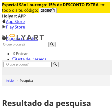
Especial São Lourenço
:
15% de DESCONTO EXTRA
em
todo o site, código:
260807
Holyart APP
App Store
Play Store
Ajuda e contatos
Conheça premium
Entrar
Lista de Desejos
0
Carrinho de Compras
Inicio
Pesquisa
Resultado da pesquisa