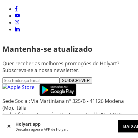
Mantenha-se atualizado
Quer receber as melhores promoções de Holyart?
Subscreva-se a nossa newsletter.
SUBSCREVER
Sede Social: Via Martiniana n° 325/B - 41126 Modena
(Mo), Itália
Sede Efetiva e Armazém: Via Emore Tirelli 30 - 42122
Reggio Emilia (Re), Itália
Holyart app
BAIXA
Capital Social: 1.297.719,24 €
Descubra agora a APP de Holyart
Registo Comercial de Modena - REA: MO - 357734