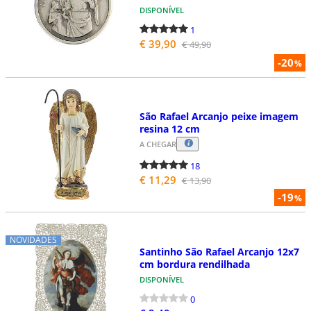
DISPONÍVEL
1
€ 39,90
€ 49,90
-20
%
São Rafael Arcanjo peixe imagem
resina 12 cm
A CHEGAR
18
€ 11,29
€ 13,90
-19
%
NOVIDADES
Santinho São Rafael Arcanjo 12x7
cm bordura rendilhada
DISPONÍVEL
0