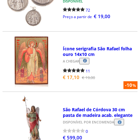
DISPONÍVEL
72
€ 19,00
Preço a partir de
Ícone serigrafia São Rafael folha
ouro 14x10 cm
A CHEGAR
11
€ 17,10
€ 19,00
-10
%
São Rafael de Córdova 30 cm
pasta de madeira acab. elegante
DISPONÍVEL POR ENCOMENDA
0
€ 599,00