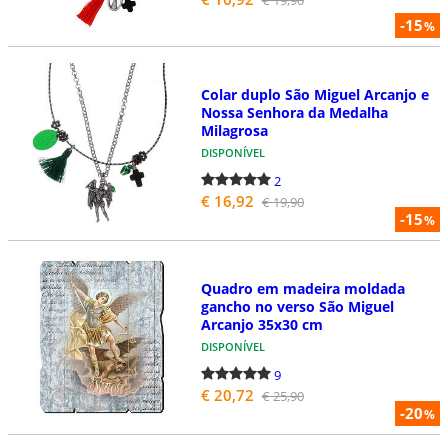
-15
%
Colar duplo São Miguel Arcanjo e
Nossa Senhora da Medalha
Milagrosa
DISPONÍVEL
2
€ 16,92
€ 19,90
-15
%
Quadro em madeira moldada
gancho no verso São Miguel
Arcanjo 35x30 cm
DISPONÍVEL
9
€ 20,72
€ 25,90
-20
%