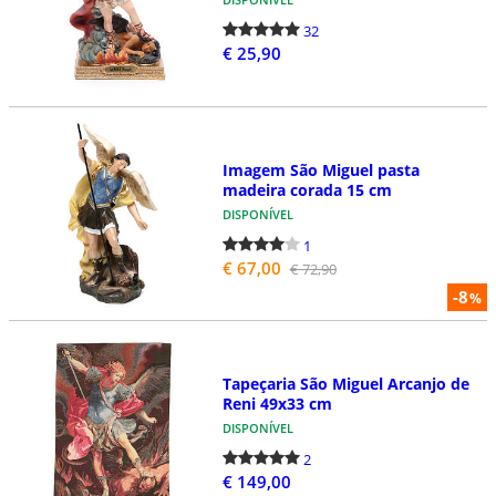
32
€ 25,90
Imagem São Miguel pasta
madeira corada 15 cm
DISPONÍVEL
1
€ 67,00
€ 72,90
-8
%
Tapeçaria São Miguel Arcanjo de
Reni 49x33 cm
DISPONÍVEL
2
€ 149,00