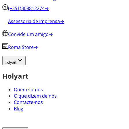
(+351)308812274
→
Assessoria de Imprensa
→
Convide um amigo
→
Roma Store
→
Holyart
Holyart
Quem somos
O que dizem de nós
Contacte-nos
Blog