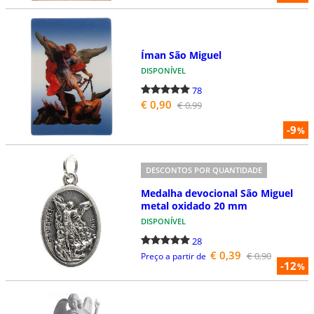
Íman São Miguel
DISPONÍVEL
78
€ 0,90
€ 0,99
-9
%
DESCONTOS POR QUANTIDADE
Medalha devocional São Miguel
metal oxidado 20 mm
DISPONÍVEL
28
€ 0,39
€ 0,90
Preço a partir de
-12
%