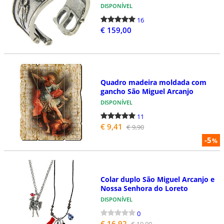
DISPONÍVEL
16
€ 159,00
Quadro madeira moldada com
gancho São Miguel Arcanjo
DISPONÍVEL
11
€ 9,41
€ 9,90
-5
%
Colar duplo São Miguel Arcanjo e
Nossa Senhora do Loreto
DISPONÍVEL
0
€ 16,92
€ 19,90