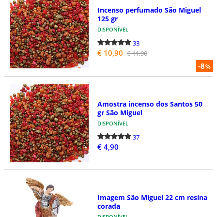
Incenso perfumado São Miguel
125 gr
DISPONÍVEL
33
€ 10,90
€ 11,90
-8
%
Amostra incenso dos Santos 50
gr São Miguel
DISPONÍVEL
37
€ 4,90
Imagem São Miguel 22 cm resina
corada
DISPONÍVEL