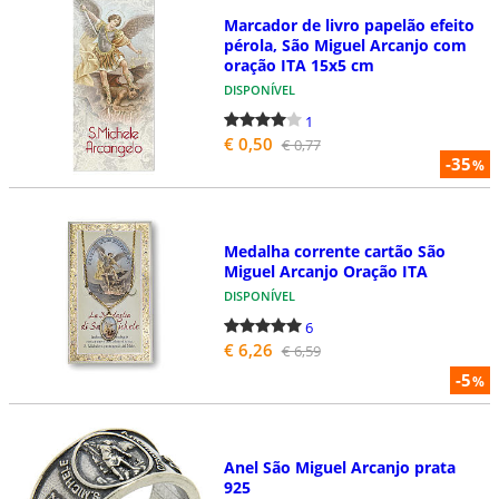
Marcador de livro papelão efeito
pérola, São Miguel Arcanjo com
oração ITA 15x5 cm
DISPONÍVEL
1
€ 0,50
€ 0,77
-35
%
Medalha corrente cartão São
Miguel Arcanjo Oração ITA
DISPONÍVEL
6
€ 6,26
€ 6,59
-5
%
Anel São Miguel Arcanjo prata
925