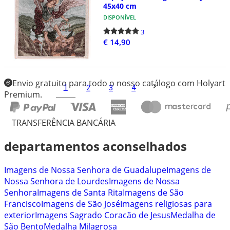
45x40 cm
DISPONÍVEL
3
€ 14,90
Envio gratuito para todo o nosso catálogo com Holyart
1
2
3
4
Premium.
TRANSFERÊNCIA BANCÁRIA
departamentos aconselhados
Imagens de Nossa Senhora de Guadalupe
Imagens de
Nossa Senhora de Lourdes
Imagens de Nossa
Senhora
Imagens de Santa Rita
Imagens de São
Francisco
Imagens de São José
Imagens religiosas para
exterior
Imagens Sagrado Coracão de Jesus
Medalha de
São Bento
Medalha Milagrosa