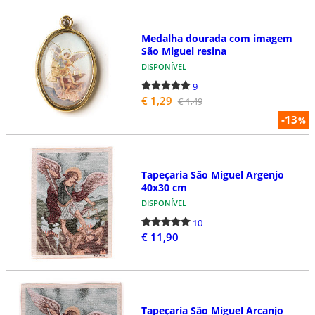
Medalha dourada com imagem
São Miguel resina
DISPONÍVEL
9
€ 1,29
€ 1,49
-13
%
Tapeçaria São Miguel Argenjo
40x30 cm
DISPONÍVEL
10
€ 11,90
Tapeçaria São Miguel Arcanjo