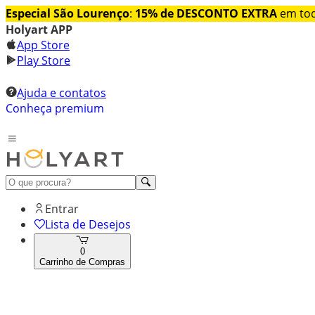
Especial São Lourenço
:
15% de DESCONTO EXTRA
em tod
Holyart APP
App Store
Play Store
Ajuda e contatos
Conheça premium
Entrar
Lista de Desejos
0
Carrinho de Compras