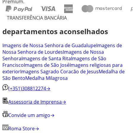
Premium.
TRANSFERÊNCIA BANCÁRIA
departamentos aconselhados
Imagens de Nossa Senhora de Guadalupe
Imagens de
Nossa Senhora de Lourdes
Imagens de Nossa
Senhora
Imagens de Santa Rita
Imagens de São
Francisco
Imagens de São José
Imagens religiosas para
exterior
Imagens Sagrado Coracão de Jesus
Medalha de
São Bento
Medalha Milagrosa
(+351)308812274
→
Assessoria de Imprensa
→
Convide um amigo
→
Roma Store
→