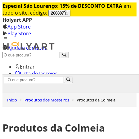
Especial São Lourenço
:
15% de DESCONTO EXTRA
em
todo o site, código:
260807
Holyart APP
App Store
Play Store
Ajuda e contatos
Conheça premium
Entrar
Lista de Desejos
0
Carrinho de Compras
Inicio
Produtos dos Mosteiros
Produtos da Colmeia
Produtos da Colmeia