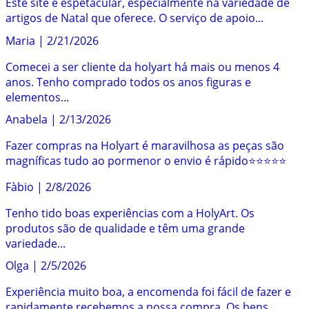
Este site é espetacular, especialmente na variedade de
artigos de Natal que oferece. O serviço de apoio...
Maria
|
2/21/2026
Comecei a ser cliente da holyart há mais ou menos 4
anos. Tenho comprado todos os anos figuras e
elementos...
Anabela
|
2/13/2026
Fazer compras na Holyart é maravilhosa as peças são
magníficas tudo ao pormenor o envio é rápido⭐️⭐️⭐️⭐️⭐️
Fàbio
|
2/8/2026
Tenho tido boas experiências com a HolyArt. Os
produtos são de qualidade e têm uma grande
variedade...
Olga
|
2/5/2026
Experiência muito boa, a encomenda foi fácil de fazer e
rapidamente recebemos a nossa compra. Os bens...