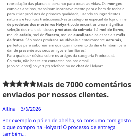
reprodução das plantas e portanto para todas as vidas. Os
monges
,
como as abelhas, trabalham incansavelmente para o bem de todos e
para criar produtos de primeira qualidade, usando só ingredientes
naturais e técnicas tradicionais.Nesta categoria especial da loja online
de
produtos dos mosteiros Holyart
pode encontrar uma mágnifica
seleção dos mais deliciosos
produtos da colmeia
: há
mel de flores
,
mel de
acácia
, mel de
floresta
, mel de
eucalipto
e os especiais
méis
de frutas
. São todos produtos
saudáveis
e enteiramente
naturais
,
perfeitos para saborear em qualquer momento do dia e também para
dar de presente aos seus amigos e familiares!
Para qualquer dúvida sobre os artigos da categoria Produtos da
Colmeia, não hesite em contactar-nos por email
(apoiocliente@holyart.pt) telefone ou no
chat
de Holyart.
Mais de
7000
comentários
enviados por nossos clientes.
Altina
|
3/6/2026
Por exemplo o pólen de abelha, só consumo com gosto
o que compro na Holyart! O processo de entrega
também...