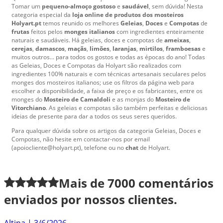
Tomar um
pequeno-almoço gostoso
e
saudável
, sem dúvida! Nesta
categoria especial da
loja online de produtos dos mosteiros
Holyart.pt
temos reunido os melhores
Geleias
,
Doces
e
Compotas
de
frutas
feitos pelos
monges italianos
com ingredientes enteiramente
naturais e saudáveis. Há geleias, doces e compotas de
ameixas
,
cerejas
,
damascos
,
maçãs
,
limões
,
laranjas
,
mirtilos
,
framboesas
e
muitos outros... para todos os gostos e todas as épocas do ano! Todas
as Geleias, Doces e Compotas da Holyart são realizados com
ingredientes 100% naturais e com técnicas artesanais seculares pelos
monges dos mosteiros italianos; use os filtros da página web para
escolher a disponibilidade, a faixa de preço e os fabricantes, entre os
monges do
Mosteiro de Camaldoli
e as monjas do
Mosteiro de
Vitorchiano
. As geleias e compotas são também perfeitas e deliciosas
ideias de presente para dar a todos os seus seres queridos.
Para qualquer dúvida sobre os artigos da categoria Geleias, Doces e
Compotas, não hesite em contactar-nos por email
(apoiocliente@holyart.pt), telefone ou no
chat
de Holyart.
Mais de
7000
comentários
enviados por nossos clientes.
Altina
|
3/6/2026