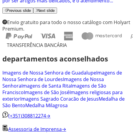
por ser artigos mais delicados, e o atendimento...
Previous slide
Next slide
Envio gratuito para todo o nosso catálogo com Holyart
Premium.
TRANSFERÊNCIA BANCÁRIA
departamentos aconselhados
Imagens de Nossa Senhora de Guadalupe
Imagens de
Nossa Senhora de Lourdes
Imagens de Nossa
Senhora
Imagens de Santa Rita
Imagens de São
Francisco
Imagens de São José
Imagens religiosas para
exterior
Imagens Sagrado Coracão de Jesus
Medalha de
São Bento
Medalha Milagrosa
(+351)308812274
→
Assessoria de Imprensa
→