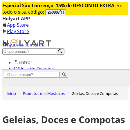
Especial São Lourenço
:
15% de DESCONTO EXTRA
em
todo o site, código:
260807
Holyart APP
App Store
Play Store
Ajuda e contatos
Conheça premium
Entrar
Lista de Desejos
0
Carrinho de Compras
Inicio
Produtos dos Mosteiros
Geleias, Doces e Compotas
Geleias, Doces e Compotas