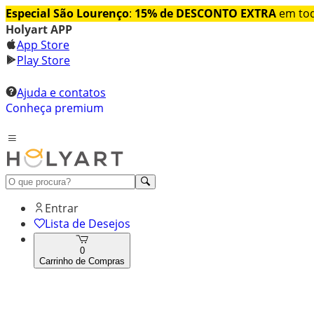
Especial São Lourenço
:
15% de DESCONTO EXTRA
em tod
Holyart APP
App Store
Play Store
Ajuda e contatos
Conheça premium
Entrar
Lista de Desejos
0
Carrinho de Compras