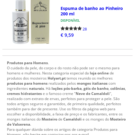
Espuma de banho ao Pinheiro
200 ml
DISPONÍVEL
28
€ 9,59
Produtos para Homens
.
O cuidado da pele, do corpo e do rosto não pode ser o mesmo para
homens e mulheres. Nesta categoria especial da
loja online
de
produtos dos mosteiros
Holyart.pt
temos reunido os melhores
produtos para homens
realizados pelos
monges italianos
com
ingredientes
naturais
. Há
loções pós-barba
,
géis de banho
,
colônias
,
cremes hidratantes
e o famoso creme "
Neve de Camaldoli
",
realizado com extrato de ervas, perfeitos para proteger a pele. São
todos artigos seguros e garantidos, de primeira qualidade, perfeitos
também para dar de presente. Use os filtros da página web para
escolher a disponibilidade, a faixa de preço e os fabricantes, entre os
monges italianos do
Mosteiro
de
Camaldoli
e os monges do
Mosteiro
de Valserena
.
Para qualquer dúvida sobre os artigos de categoria Produtos para
Homens, não hesite em contactar-nos por e-mail