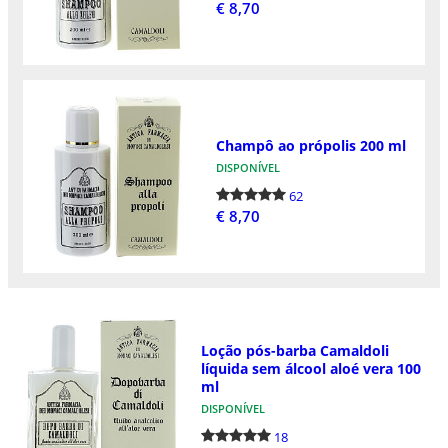
€ 8,70
Champô ao própolis 200 ml
DISPONÍVEL
62
€ 8,70
Loção pós-barba Camaldoli
líquida sem álcool aloé vera 100
ml
DISPONÍVEL
18