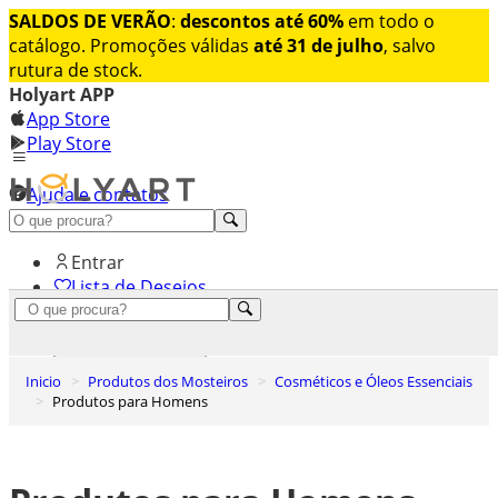
SALDOS DE VERÃO
:
descontos até 60%
em todo o
catálogo. Promoções válidas
até 31 de julho
, salvo
rutura de stock.
Holyart APP
App Store
Play Store
Ajuda e contatos
Conheça premium
Entrar
Lista de Desejos
0
Carrinho de Compras
Inicio
Produtos dos Mosteiros
Cosméticos e Óleos Essenciais
Produtos para Homens