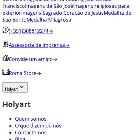
Francisco
Imagens de São José
Imagens religiosas para
exterior
Imagens Sagrado Coracão de Jesus
Medalha de
São Bento
Medalha Milagrosa
(+351)308812274
→
Assessoria de Imprensa
→
Convide um amigo
→
Roma Store
→
Holyart
Holyart
Quem somos
O que dizem de nós
Contacte-nos
Blog