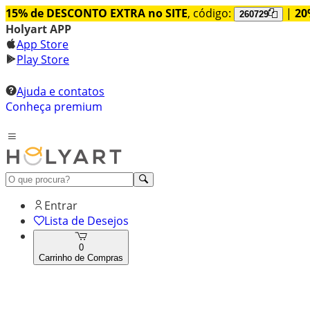
15% de DESCONTO EXTRA no SITE
, código:
|
20
260729
Holyart APP
App Store
Play Store
Ajuda e contatos
Conheça premium
Entrar
Lista de Desejos
0
Carrinho de Compras