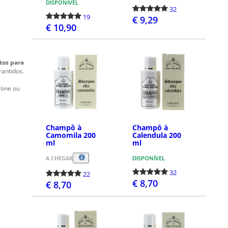
DISPONÍVEL
32
19
€ 9,29
€ 10,90
COMPRAR
COMPRAR
tos para
rantidos.
fone ou
Champô à
Champô à
Camomila 200
Calendula 200
ml
ml
A CHEGAR
DISPONÍVEL
32
22
€ 8,70
€ 8,70
COMPRAR
COMPRAR