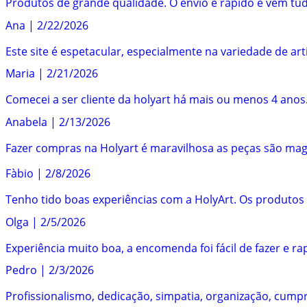
Produtos de grande qualidade. O envio é rápido e vem tud
Ana
|
2/22/2026
Este site é espetacular, especialmente na variedade de arti
Maria
|
2/21/2026
Comecei a ser cliente da holyart há mais ou menos 4 anos
Anabela
|
2/13/2026
Fazer compras na Holyart é maravilhosa as peças são magní
Fàbio
|
2/8/2026
Tenho tido boas experiências com a HolyArt. Os produtos
Olga
|
2/5/2026
Experiência muito boa, a encomenda foi fácil de fazer e 
Pedro
|
2/3/2026
Profissionalismo, dedicação, simpatia, organização, cump