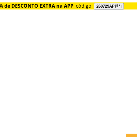
% de DESCONTO EXTRA na APP
, código:
260729APP