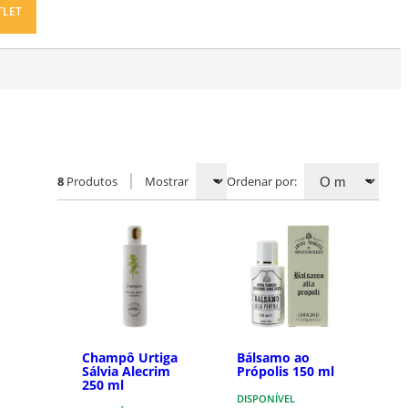
TLET
8
Produtos
Mostrar
Ordenar por:
Champô Urtiga
Bálsamo ao
Sálvia Alecrim
Própolis 150 ml
250 ml
DISPONÍVEL