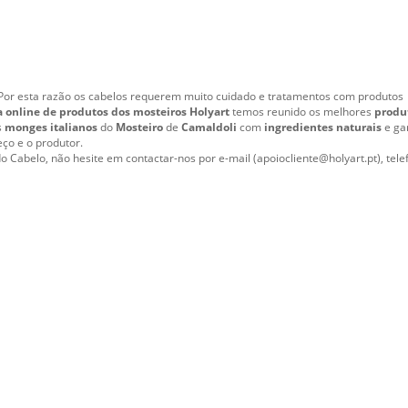
a. Por esta razão os cabelos requerem muito cuidado e tratamentos com produtos
a online de produtos dos mosteiros Holyart
temos reunido os melhores
produ
s
monges italianos
do
Mosteiro
de
Camaldoli
com
ingredientes naturais
e ga
eço e o produtor.
o Cabelo, não hesite em contactar-nos por e-mail (apoiocliente@holyart.pt), tele