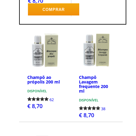
€ 8,70
COMPRAR
Champô ao
Champô
própolis 200 ml
Lavagem
frequente 200
ml
DISPONÍVEL
62
DISPONÍVEL
€ 8,70
38
€ 8,70
COMPRAR
COMPRAR