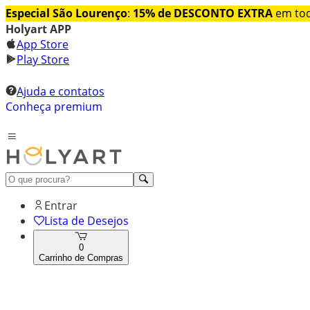
Especial São Lourenço
:
15% de DESCONTO EXTRA
em tod
Holyart APP
App Store
Play Store
Ajuda e contatos
Conheça premium
Entrar
Lista de Desejos
0
Carrinho de Compras