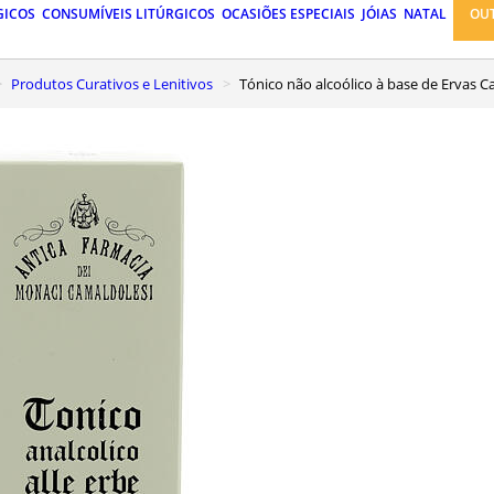
GICOS
CONSUMÍVEIS LITÚRGICOS
OCASIÕES ESPECIAIS
JÓIAS
NATAL
OU
Produtos Curativos e Lenitivos
Tónico não alcoólico à base de Ervas C