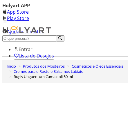
Holyart APP
App Store
Play Store
Ajuda e contatos
Conheça premium
Entrar
Lista de Desejos
Inicio
Produtos dos Mosteiros
Cosméticos e Óleos Essenciais
0
Cremes para o Rosto e Bálsamos Labiais
Carrinho de Compras
Rugis Unguentum Camaldoli 50 ml