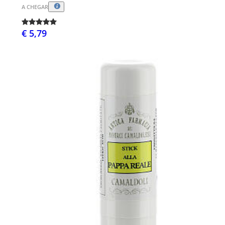
A CHEGAR
€ 5,79