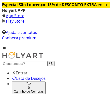
Especial São Lourenço
:
15% de DESCONTO EXTRA
em tod
Holyart APP
App Store
Play Store
Ajuda e contatos
Conheça premium
Entrar
Lista de Desejos
0
Carrinho de Compras