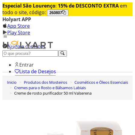
Especial São Lourenço
:
15% de DESCONTO EXTRA
em
todo o site, código:
260807
Holyart APP
App Store
Play Store
Ajuda e contatos
Conheça premium
Entrar
Lista de Desejos
Inicio
Produtos dos Mosteiros
Cosméticos e Óleos Essenciais
0
Cremes para o Rosto e Bálsamos Labiais
Carrinho de Compras
Creme de rosto purificador 50 ml Valserena