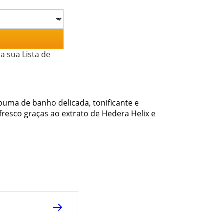
a sua Lista de
uma de banho delicada, tonificante e
efresco graças ao extrato de Hedera Helix e