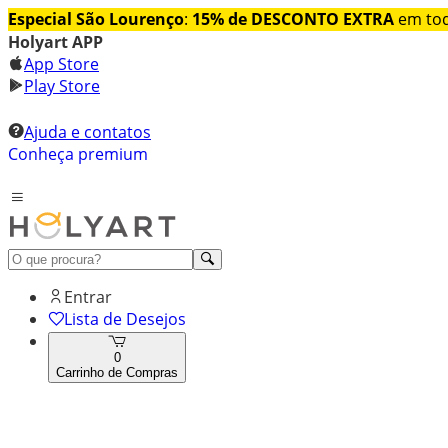
Especial São Lourenço
:
15% de DESCONTO EXTRA
em tod
Holyart APP
App Store
Play Store
Ajuda e contatos
Conheça premium
Entrar
Lista de Desejos
0
Carrinho de Compras