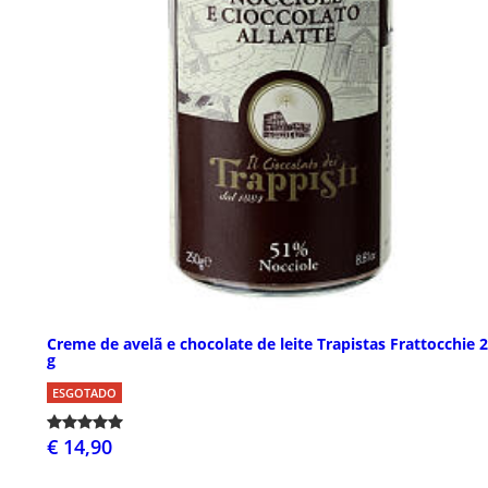
Creme de avelã e chocolate de leite Trapistas Frattocchie 
g
ESGOTADO
€ 14,90