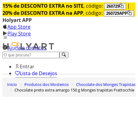
15% de DESCONTO EXTRA no SITE
, código:
|
260729
20% de DESCONTO EXTRA na APP
, código:
260729APP
Holyart APP
App Store
Play Store
Ajuda e contatos
Conheça premium
Entrar
Lista de Desejos
Inicio
Produtos dos Mosteiros
Chocolate dos Monges Trapistas
0
Chocolate preto extra amargo 150 g Monges trapistas Frattocchie
Carrinho de Compras