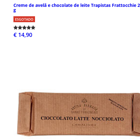
Creme de avelã e chocolate de leite Trapistas Frattocchie 
g
ESGOTADO
€ 14,90