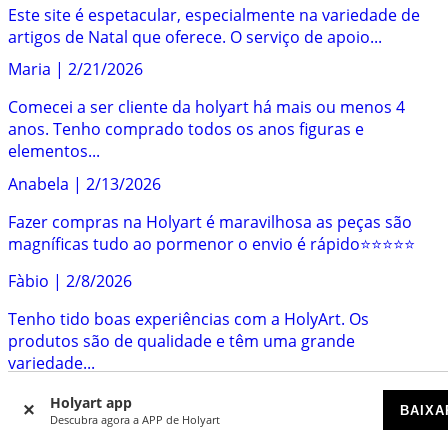
Este site é espetacular, especialmente na variedade de
artigos de Natal que oferece. O serviço de apoio...
Maria
|
2/21/2026
Comecei a ser cliente da holyart há mais ou menos 4
anos. Tenho comprado todos os anos figuras e
elementos...
Anabela
|
2/13/2026
Fazer compras na Holyart é maravilhosa as peças são
magníficas tudo ao pormenor o envio é rápido⭐️⭐️⭐️⭐️⭐️
Fàbio
|
2/8/2026
Tenho tido boas experiências com a HolyArt. Os
produtos são de qualidade e têm uma grande
variedade...
Olga
|
2/5/2026
Holyart app
BAIXA
Descubra agora a APP de Holyart
Experiência muito boa, a encomenda foi fácil de fazer e