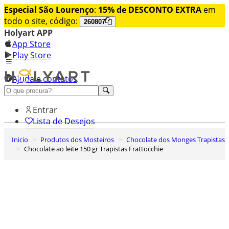
Especial São Lourenço
:
15% de DESCONTO EXTRA
em
todo o site, código:
260807
Holyart APP
App Store
Play Store
Ajuda e contatos
Conheça premium
Entrar
Lista de Desejos
Inicio
Produtos dos Mosteiros
Chocolate dos Monges Trapistas
0
Chocolate ao leite 150 gr Trapistas Frattocchie
Carrinho de Compras