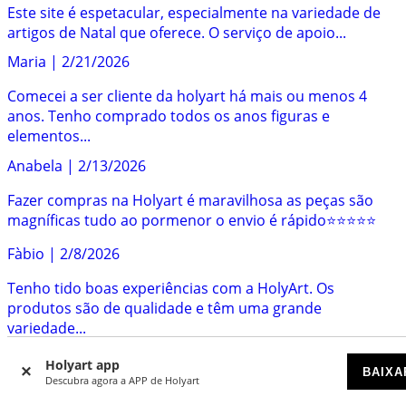
Este site é espetacular, especialmente na variedade de
artigos de Natal que oferece. O serviço de apoio...
Maria
|
2/21/2026
Comecei a ser cliente da holyart há mais ou menos 4
anos. Tenho comprado todos os anos figuras e
elementos...
Anabela
|
2/13/2026
Fazer compras na Holyart é maravilhosa as peças são
magníficas tudo ao pormenor o envio é rápido⭐️⭐️⭐️⭐️⭐️
Fàbio
|
2/8/2026
Tenho tido boas experiências com a HolyArt. Os
produtos são de qualidade e têm uma grande
variedade...
Olga
|
2/5/2026
Holyart app
BAIXA
Descubra agora a APP de Holyart
Experiência muito boa, a encomenda foi fácil de fazer e