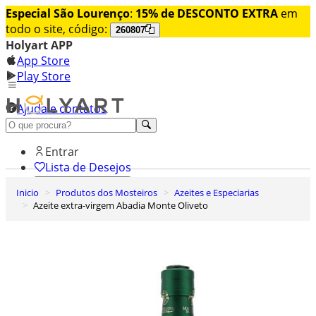
Especial São Lourenço
:
15% de DESCONTO EXTRA
em
todo o site, código:
260807
Holyart APP
App Store
Play Store
Ajuda e contatos
Conheça premium
Entrar
Lista de Desejos
Inicio
Produtos dos Mosteiros
Azeites e Especiarias
0
Azeite extra-virgem Abadia Monte Oliveto
Carrinho de Compras