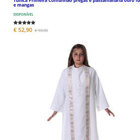
Túnica Primeira Comunhão pregas e passamanaria ouro f
e mangas
DISPONÍVEL
€ 52,90
€ 59,00