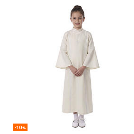
-10
%