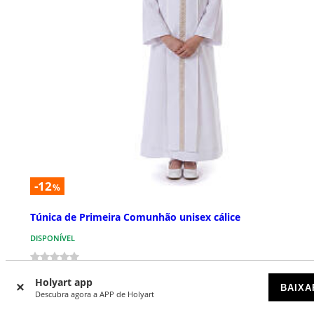
-12
%
Túnica de Primeira Comunhão unisex cálice
DISPONÍVEL
€ 69,52
€ 79,00
Preço a partir de
Holyart app
BAIXA
Descubra agora a APP de Holyart