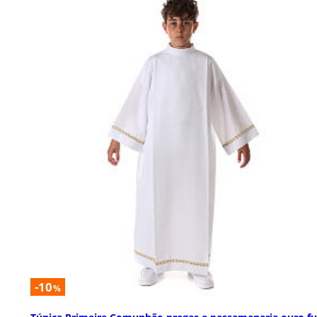
-10
%