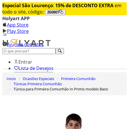
Especial São Lourenço
:
15% de DESCONTO EXTRA
em
todo o site, código:
260807
Holyart APP
App Store
Play Store
Ajuda e contatos
Conheça premium
Entrar
Lista de Desejos
Inicio
Ocasiões Especiais
Primeira Comunhão
0
Túnicas Primeira Comunhão
Carrinho de Compras
Túnica para Primeira Comunhão In Primis modelo Basic