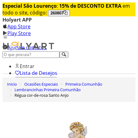
Especial São Lourenço
:
15% de DESCONTO EXTRA
em
todo o site, código:
260807
Holyart APP
App Store
Play Store
Ajuda e contatos
Conheça premium
Entrar
Lista de Desejos
Inicio
Ocasiões Especiais
Primeira Comunhão
0
Lembrancinhas Primeira Comunhão
Carrinho de Compras
Régua cor-de-rosa Santo Anjo