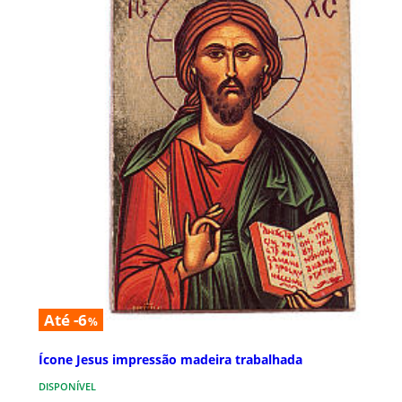
Até -6
%
Ícone Jesus impressão madeira trabalhada
DISPONÍVEL