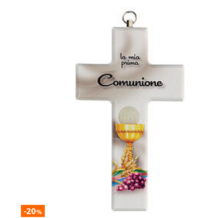
-20
%