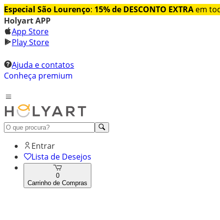
Especial São Lourenço
:
15% de DESCONTO EXTRA
em tod
Holyart APP
App Store
Play Store
Ajuda e contatos
Conheça premium
Entrar
Lista de Desejos
0
Carrinho de Compras