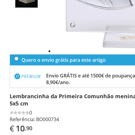
Quero o envio grátis para este artigo
Envio GRÁTIS e até 1500€ de poupança
8,90€/ano.
Lembrancinha da Primeira Comunhão menina 
5x5 cm
0
Referência:
BO000734
€
10
,90