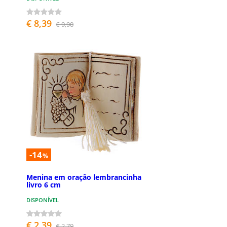
€ 8,39
€ 9,90
-14
%
Menina em oração lembrancinha
livro 6 cm
DISPONÍVEL
€ 2,39
€ 2,79