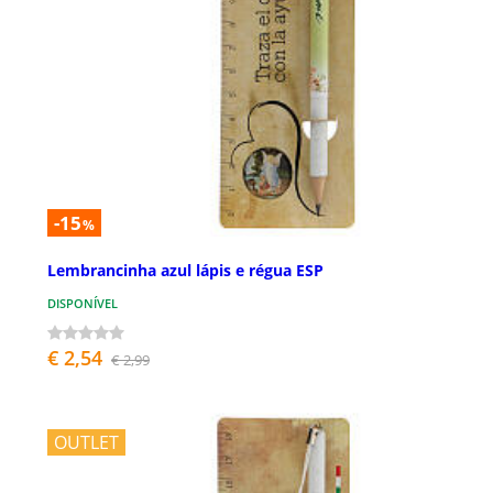
-15
%
Lembrancinha azul lápis e régua ESP
DISPONÍVEL
€ 2,54
€ 2,99
OUTLET