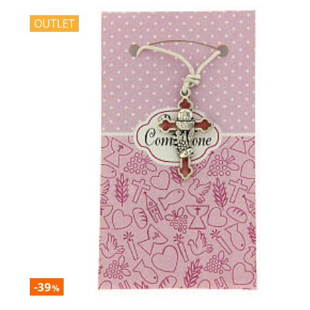
OUTLET
-39
%