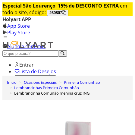
Especial São Lourenço
:
15% de DESCONTO EXTRA
em
todo o site, código:
260807
Holyart APP
App Store
Play Store
Ajuda e contatos
Conheça premium
Entrar
Lista de Desejos
Inicio
Ocasiões Especiais
Primeira Comunhão
0
Lembrancinhas Primeira Comunhão
Carrinho de Compras
Lembrancinha Comunão menina cruz ING