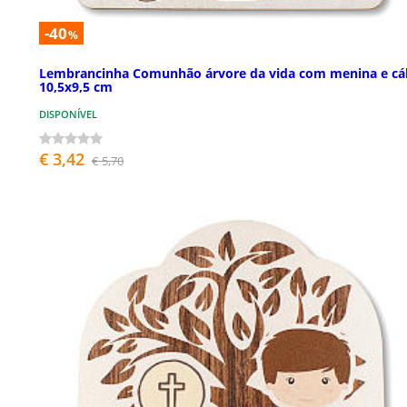
-40
%
Lembrancinha Comunhão árvore da vida com menina e cál
10,5x9,5 cm
DISPONÍVEL
€ 3,42
€ 5,70