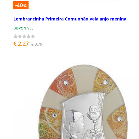
-40
%
Lembrancinha Primeira Comunhão vela anjo menina
DISPONÍVEL
€ 2,27
€ 3,79