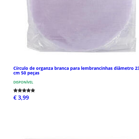
Círculo de organza branca para lembrancinhas diâmetro 2
cm 50 peças
DISPONÍVEL
€ 3,99