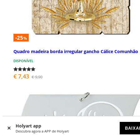
-25
%
Quadro madeira borda irregular gancho Cálice Comunhão
DISPONÍVEL
€ 7,43
€ 9,90
Holyart app
BAIXA
Descubra agora a APP de Holyart