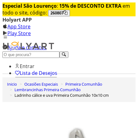
Especial São Lourenço
:
15% de DESCONTO EXTRA
em
todo o site, código:
260807
Holyart APP
App Store
Play Store
Ajuda e contatos
Conheça premium
Entrar
Lista de Desejos
Inicio
Ocasiões Especiais
Primeira Comunhão
0
Lembrancinhas Primeira Comunhão
Carrinho de Compras
Ladrinho cálice e uva Primeira Comunhão 10x10 cm