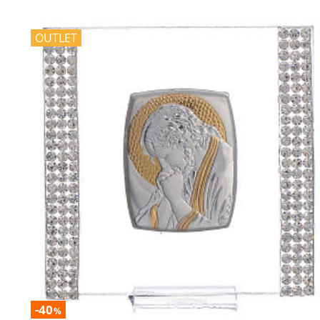
OUTLET
-40
%