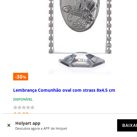
-30
%
Lembrança Comunhão oval com strass 8x4,5 cm
DISPONÍVEL
€ 9,03
€ 12,90
Holyart app
BAIXA
Descubra agora a APP de Holyart