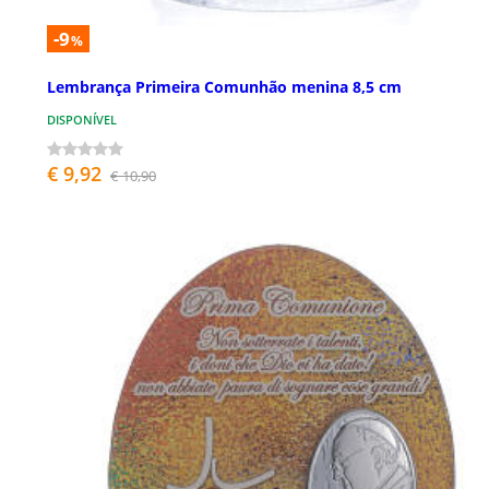
-9
%
Lembrança Primeira Comunhão menina 8,5 cm
DISPONÍVEL
€ 9,92
€ 10,90