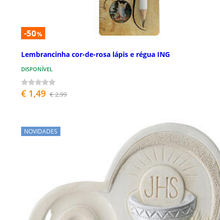
-50
%
Lembrancinha cor-de-rosa lápis e régua ING
DISPONÍVEL
€ 1,49
€ 2,99
NOVIDADES