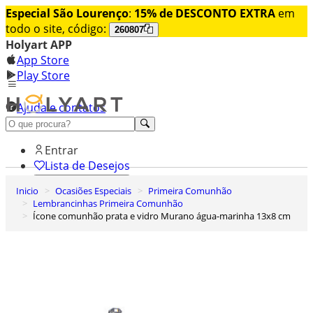
Especial São Lourenço
:
15% de DESCONTO EXTRA
em
todo o site, código:
260807
Holyart APP
App Store
Play Store
Ajuda e contatos
Conheça premium
Entrar
Lista de Desejos
Inicio
Ocasiões Especiais
Primeira Comunhão
0
Lembrancinhas Primeira Comunhão
Carrinho de Compras
Ícone comunhão prata e vidro Murano água-marinha 13x8 cm