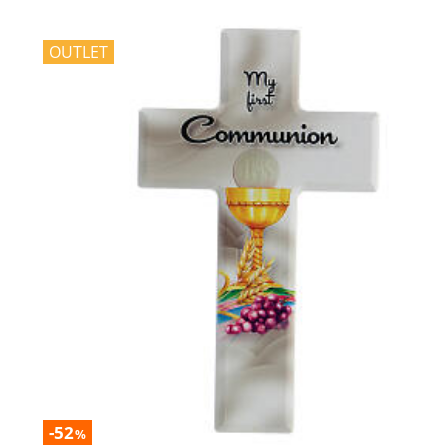
OUTLET
-52
%