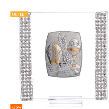
OUTLET
-36
%