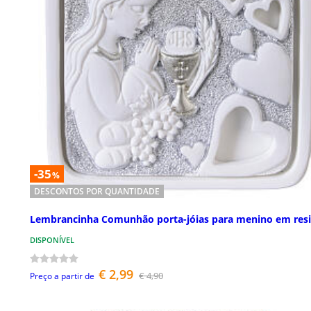
-35
%
DESCONTOS POR QUANTIDADE
Lembrancinha Comunhão porta-jóias para menino em res
DISPONÍVEL
€ 2,99
€ 4,90
Preço a partir de