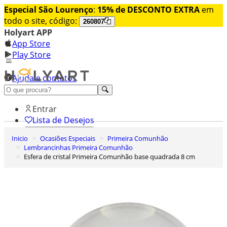
Especial São Lourenço
:
15% de DESCONTO EXTRA
em
todo o site, código:
260807
Holyart APP
App Store
Play Store
Ajuda e contatos
Conheça premium
Entrar
Lista de Desejos
Inicio
Ocasiões Especiais
Primeira Comunhão
0
Lembrancinhas Primeira Comunhão
Carrinho de Compras
Esfera de cristal Primeira Comunhão base quadrada 8 cm