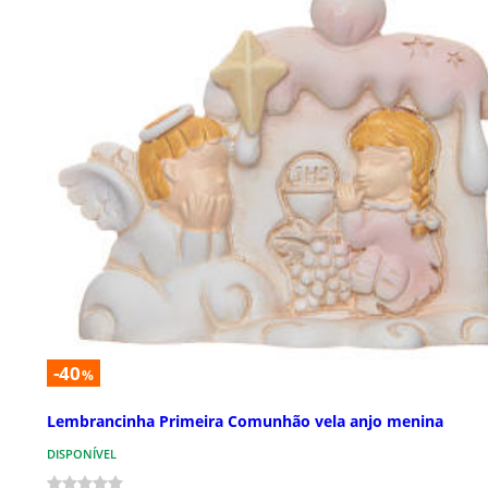
-40
%
Lembrancinha Primeira Comunhão vela anjo menina
DISPONÍVEL