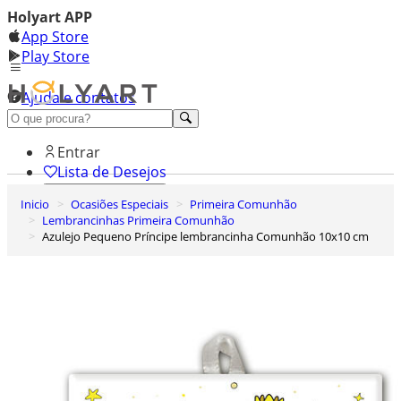
Holyart APP
App Store
Play Store
Ajuda e contatos
Conheça premium
Entrar
Lista de Desejos
Inicio
Ocasiões Especiais
Primeira Comunhão
0
Lembrancinhas Primeira Comunhão
Carrinho de Compras
Azulejo Pequeno Príncipe lembrancinha Comunhão 10x10 cm