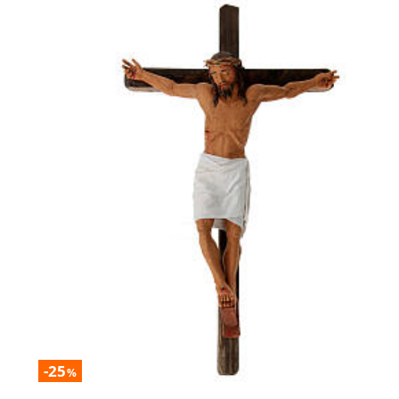
-25
%