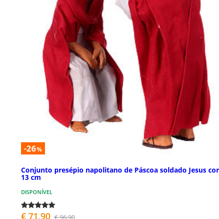
-26
%
Conjunto presépio napolitano de Páscoa soldado Jesus co
13 cm
DISPONÍVEL
€ 71,90
€ 96,90