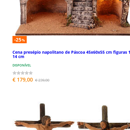
-25
%
Cena presépio napolitano de Páscoa 45x60x55 cm figuras 
14 cm
DISPONÍVEL
€ 179,00
€ 239,00