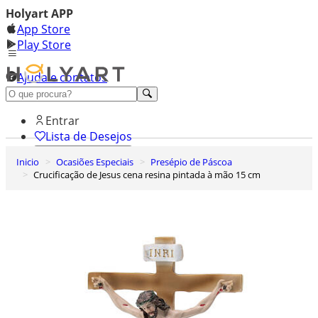
Holyart APP
App Store
Play Store
Ajuda e contatos
Conheça premium
Entrar
Lista de Desejos
Inicio
Ocasiões Especiais
Presépio de Páscoa
0
Crucificação de Jesus cena resina pintada à mão 15 cm
Carrinho de Compras