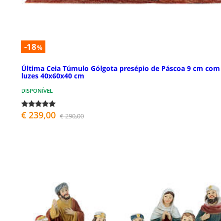
-18
%
Última Ceia Túmulo Gólgota presépio de Páscoa 9 cm com
luzes 40x60x40 cm
DISPONÍVEL
€ 239,00
€ 290,00