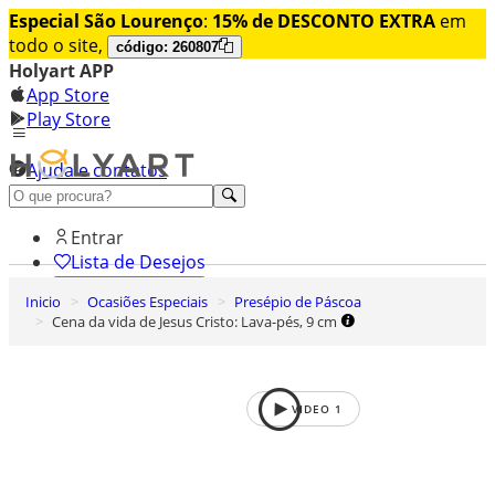
Especial São Lourenço
:
15% de DESCONTO EXTRA
em
todo o site,
código: 260807
Holyart APP
App Store
Play Store
Ajuda e contatos
Conheça premium
Entrar
Lista de Desejos
Inicio
Ocasiões Especiais
Presépio de Páscoa
0
Cena da vida de Jesus Cristo: Lava-pés, 9 cm
Carrinho de Compras
VIDEO
1