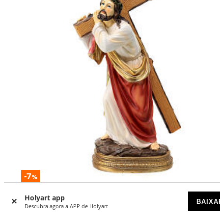
-7
%
Jesus cai com a cruz subida ao Calvário resina pintada 30 
Holyart app
BAIXA
Descubra agora a APP de Holyart
DISPONÍVEL