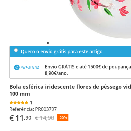
Quero o envio grátis para este artigo
Envio GRÁTIS e até 1500€ de poupança
8,90€/ano.
Bola esférica iridescente flores de pêssego vi
100 mm
1
Referência:
PR003797
€
11
€ 14,90
,90
-20%